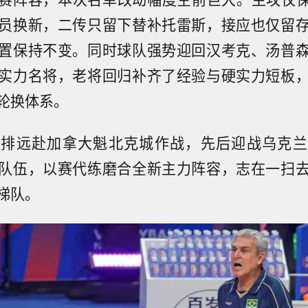
员换新，二传只留下替补托雷斯，接应也仅留
置保持不变。同时球队强势迎回汉考克、汤普
实力名将，老将回归补齐了经验与硬实力短板
轮换体系。
女排远赴加拿大魁北克城作战，先后迎战乌克兰
队伍，以赛代练磨合全新主力阵容，志在一扫
梯队。