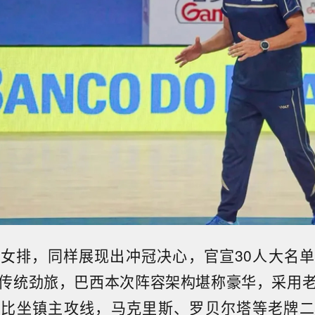
女排，同样展现出冲冠决心，官宣30人大名
传统劲旅，巴西本次阵容架构堪称豪华，采用
加比坐镇主攻线，马克里斯、罗贝尔塔等老牌二