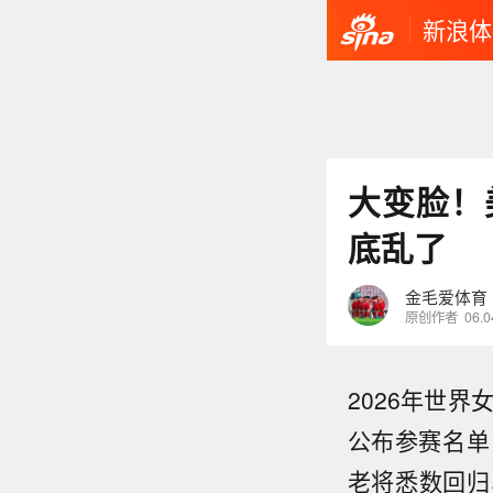
新浪体
大变脸！
底乱了
金毛爱体育
原创作者
06.0
2026年世
公布参赛名单
老将悉数回归