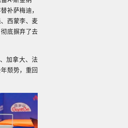
存替补萨梅迪，
森、西蒙李、麦
，彻底摒弃了去
、加拿大、法
去年颓势，重回