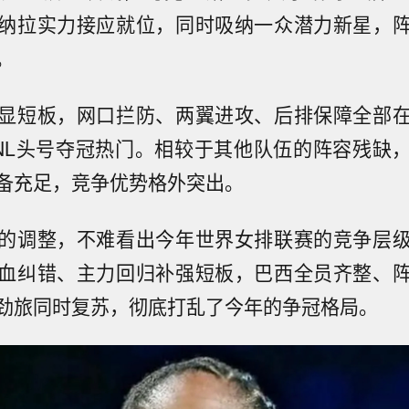
纳拉实力接应就位，同时吸纳一众潜力新星，
。
显短板，网口拦防、两翼进攻、后排保障全部
NL头号夺冠热门。相较于其他队伍的阵容残缺
备充足，竞争优势格外突出。
的调整，不难看出今年世界女排联赛的竞争层
血纠错、主力回归补强短板，巴西全员齐整、
劲旅同时复苏，彻底打乱了今年的争冠格局。