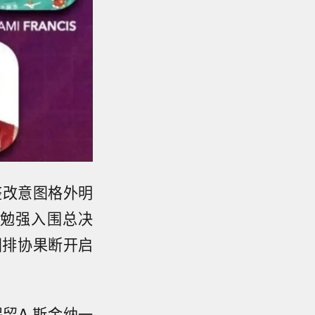
整改意图格外明
勉强入围总决
国排协果断开启
留A·斯金纳一