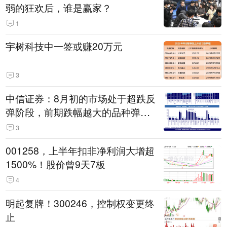
弱的狂欢后，谁是赢家？
1
宇树科技中一签或赚20万元
3
中信证券：8月初的市场处于超跌反
弹阶段，前期跌幅越大的品种弹性
越大
3
001258，上半年扣非净利润大增超
1500%！股价曾9天7板
4
明起复牌！300246，控制权变更终
止