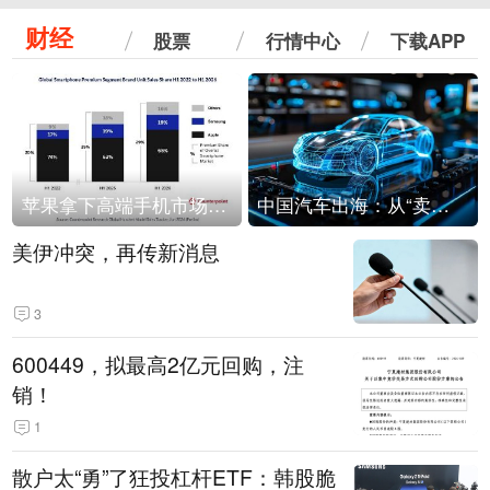
财经
股票
行情中心
下载APP
苹果拿下高端手机市场65%的份额：iPhone 17系列功不可没
中国汽车出海：从“卖出去”到“走进去”
美伊冲突，再传新消息
3
600449，拟最高2亿元回购，注
销！
1
散户太“勇”了狂投杠杆ETF：韩股脆