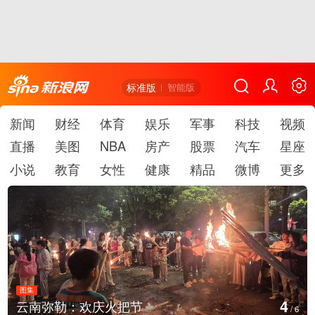
标准版
智能版
新闻
财经
体育
娱乐
军事
科技
视频
直播
美图
NBA
房产
股票
汽车
星座
小说
教育
女性
健康
精品
微博
更多
图集
4
云南弥勒：欢庆火把节
/
6