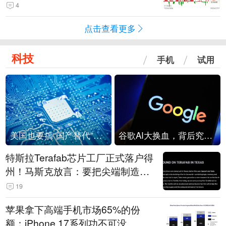
4
点击查看更多
科技
手机
试用
美国也要搞“国产替代”？先算清三笔账
谷歌AI大换血，背后究竟发生了什么？
特斯拉Terafab芯片工厂正式落户得
州！马斯克放言：要把尖端制造带
回美国
19
苹果拿下高端手机市场65%的份
额：iPhone 17系列功不可没