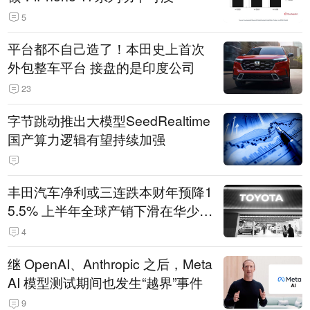
5
平台都不自己造了！本田史上首次
外包整车平台 接盘的是印度公司
23
字节跳动推出大模型SeedRealtime
国产算力逻辑有望持续加强
丰田汽车净利或三连跌本财年预降1
5.5% 上半年全球产销下滑在华少卖
14.3万辆
4
继 OpenAI、Anthropic 之后，Meta
AI 模型测试期间也发生“越界”事件
9