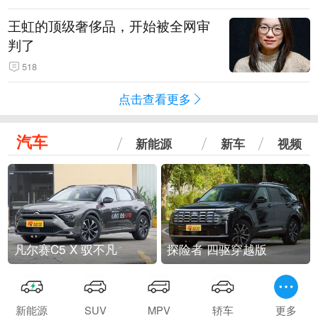
王虹的顶级奢侈品，开始被全网审
判了
518
点击查看更多
汽车
新能源
新车
视频
凡尔赛C5 X 驭不凡
探险者 四驱穿越版
新能源
SUV
MPV
轿车
更多