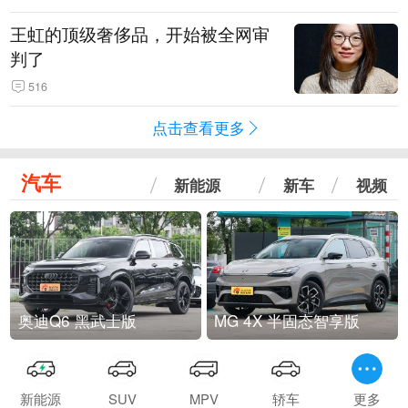
王虹的顶级奢侈品，开始被全网审
判了
516
点击查看更多
汽车
新能源
新车
视频
奥迪Q6 黑武士版
MG 4X 半固态智享版
新能源
SUV
MPV
轿车
更多