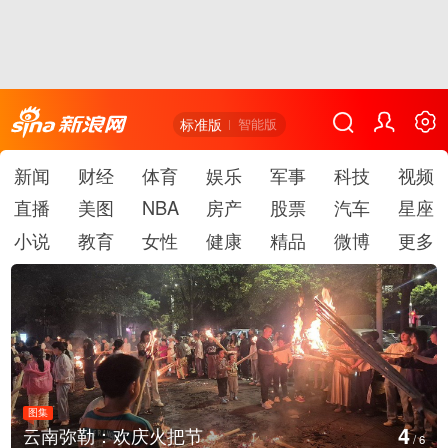
标准版
智能版
新闻
财经
体育
娱乐
军事
科技
视频
直播
美图
NBA
房产
股票
汽车
星座
小说
教育
女性
健康
精品
微博
更多
图集
4
云南弥勒：欢庆火把节
/
6