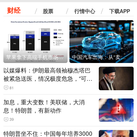
财经
股票
行情中心
下载APP
苹果拿下高端手机市场65%的份额：iPhone 17系列功不可没
中国汽车出海：从“卖出去”到“走进去”
以媒爆料：伊朗最高领袖穆杰塔巴
被紧急送医，情况极度危急，“可能
随时会死去”
81
加息，重大变数！美联储，大消
息！特朗普，有新动作
39
特朗普坐不住：中国每年培养3000