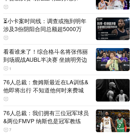
⏳️小卡案时间线：调查或拖到明年
涉及3份阴阳合同总额超5000万
看看谁来了！综合格斗名将张伟丽
到场观战AUBL半决赛 坐姚明旁边
1
76人总裁：詹姆斯最近在LA训练&
他即将出行 不知道他何时来费城
76人总裁：我们拥有三位冠军球员
&两位FMVP 纳斯也是冠军教练
7