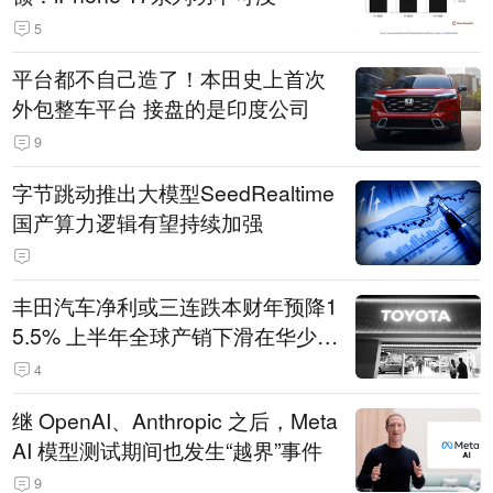
5
平台都不自己造了！本田史上首次
外包整车平台 接盘的是印度公司
9
字节跳动推出大模型SeedRealtime
国产算力逻辑有望持续加强
丰田汽车净利或三连跌本财年预降1
5.5% 上半年全球产销下滑在华少卖
14.3万辆
4
继 OpenAI、Anthropic 之后，Meta
AI 模型测试期间也发生“越界”事件
9