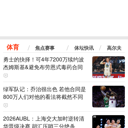
体育
焦点赛事
体坛快讯
高尔夫
勇士的抉择！可4年7200万续约波
杰姆斯基&避免布劳恩式毒药合同
绿军队记：乔治很出色 若他合同是
800万人们对他的看法将截然不同
2026AUBL：上海交大加时逆转清
华晋级决赛 胡汇压哨三分绝杀