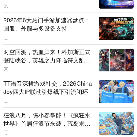
打造旗舰供电方案
2026年6大热门手游加速器盘点：
国服、外服与多设备支持
时空回溯，热血归来！科加斯正式
登陆峡谷，英雄之力降临符文乱
斗！
TT语音深耕游戏社交，2026China
Joy四大IP联动引爆线下引流闭环
狂浪八月，陈小春掌舵！《疯狂水
世界》首届狂浪节来袭，荒岛求生
直播即将开启