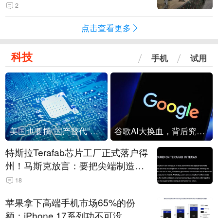
机
2
点击查看更多
科技
手机
试用
美国也要搞“国产替代”？先算清三笔账
谷歌AI大换血，背后究竟发生了什么？
特斯拉Terafab芯片工厂正式落户得
州！马斯克放言：要把尖端制造带
回美国
18
苹果拿下高端手机市场65%的份
额：iPhone 17系列功不可没