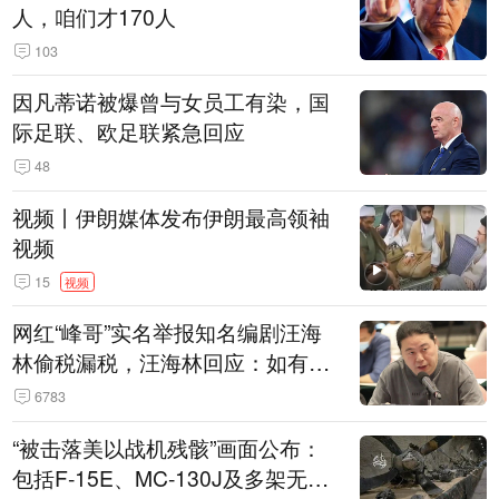
人，咱们才170人
103
因凡蒂诺被爆曾与女员工有染，国
际足联、欧足联紧急回应
48
视频丨伊朗媒体发布伊朗最高领袖
视频
15
视频
网红“峰哥”实名举报知名编剧汪海
林偷税漏税，汪海林回应：如有违
法行为，相关机构自会进行评判和
6783
处理
“被击落美以战机残骸”画面公布：
包括F-15E、MC-130J及多架无人