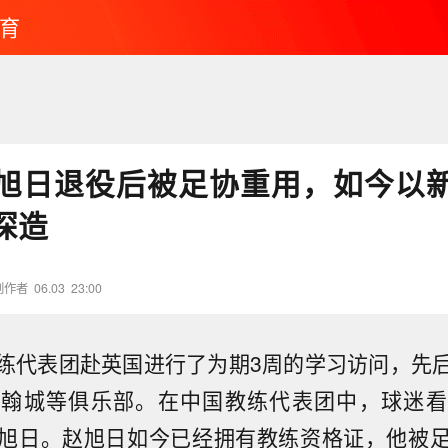
育
旭日退役后被足协重用，如今以
深造
创作者
06.03
23:00
练代表团赴英国进行了为期3周的学习访问，先
明翰城等俱乐部。在中国教练代表团中，球迷看
旭日。赵旭日如今已经拥有教练资格证，他被