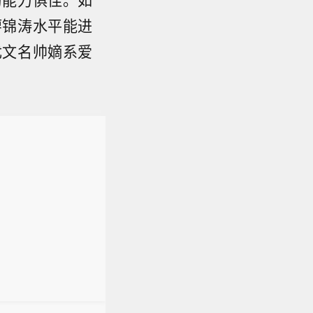
廖锦涛水平能进
尤文名帅嫡系爱