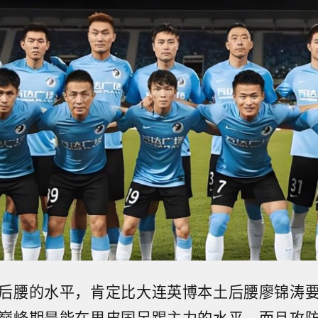
后腰的水平，肯定比大连英博本土后腰廖锦涛
巅峰期是能在里皮国足踢主力的水平，而且攻