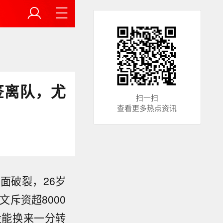
签离队，尤
扫一扫
查看更多热点资讯
面破裂，26岁
斥资超8000
没能换来一分转