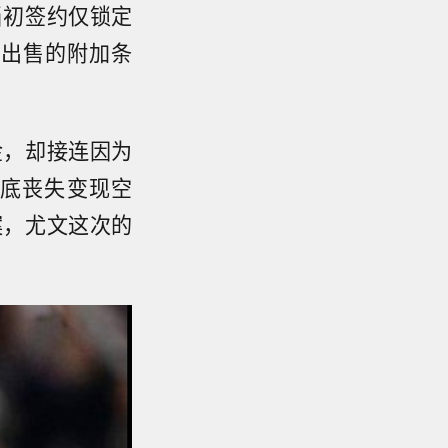
当初签约仅锁定
制出售的附加条
金，却接连因为
底丧失变现空
案，尤文这次的