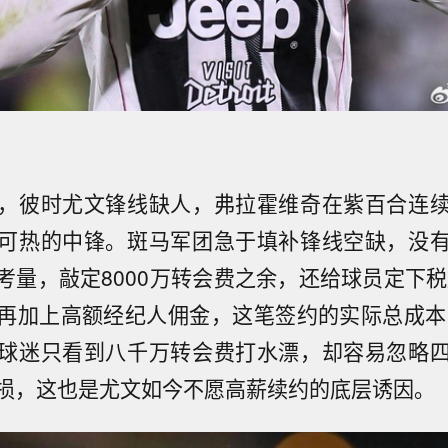
，彼时尤文锋线缺人，弗拉霍维奇在紫百合连
可热的中锋。斑马军团急于填补锋线空缺，没
考量，敲定8000万转会费之余，还给球员定下税后
再加上高额经纪人佣金，这笔签约的实际总成本早
球迷只看到八千万转会费打水漂，却容易忽略
损，这也是尤文如今不愿高薪续约的底层诱因。