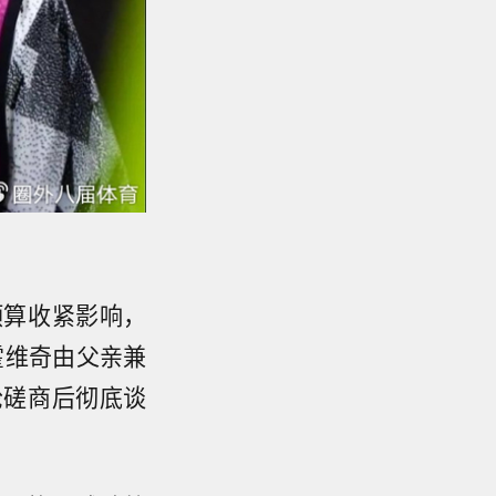
预算收紧影响，
霍维奇由父亲兼
轮磋商后彻底谈