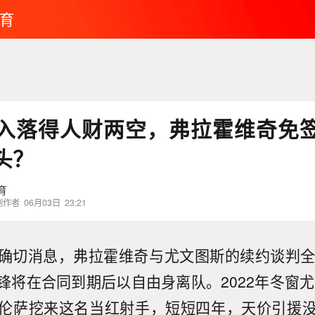
育
入落得人财两空，弗拉霍维奇免
头？
育
创作者
06月03日
23:21
确切消息，弗拉霍维奇与尤文图斯的续约谈判全
锋将在合同到期后以自由身离队。2022年冬窗尤文
伦萨挖来这名当红射手，短短四年，天价引援