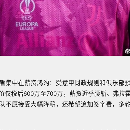
盾集中在薪资鸿沟：受意甲财政规则和俱乐部
价仅税后600万至700万，薪资近乎腰斩。弗拉
队不愿接受大幅降薪，还希望追加签字费，多