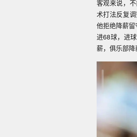
客观来说，不
术打法反复调
他拒绝降薪留
进68球，进
薪，俱乐部降