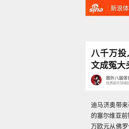
新浪体
八千万投
文成冤大
圈外八届体
优质娱乐领域
迪马济奥带来
的塞尔维亚前
万欧元从佛罗