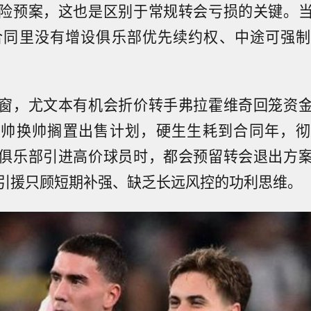
险预案，这也是区别于常规转会亏损的关键。
，合同里没有增设俱乐部优先续约权、中途可强
窗，尤文本有机会折价转手弗拉霍维奇回笼资
主帅换帅搁置出售计划，硬生生耗到合同年，彻
俱乐部引进高价球员时，都会预留转会退出方
引援只顾短期补强、缺乏长远风控的功利思维。