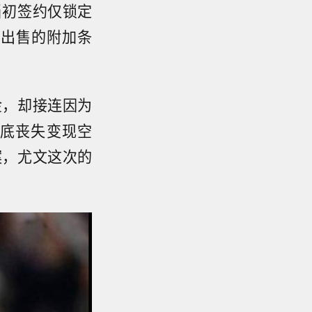
当初签约仅锁定
制出售的附加条
金，却接连因为
底丧失变现空
案，尤文这次的