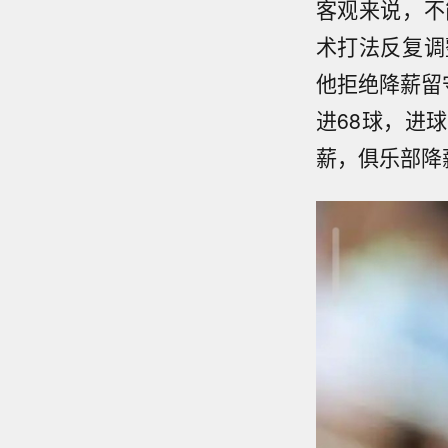
客观来说，不
术打法反复调
他拒绝降薪留
进68球，进
薪，俱乐部降