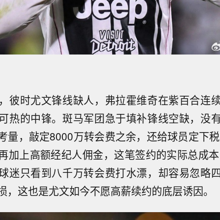
，彼时尤文锋线缺人，弗拉霍维奇在紫百合连
可热的中锋。斑马军团急于填补锋线空缺，没
考量，敲定8000万转会费之余，还给球员定下税后
再加上高额经纪人佣金，这笔签约的实际总成本早
球迷只看到八千万转会费打水漂，却容易忽略
损，这也是尤文如今不愿高薪续约的底层诱因。