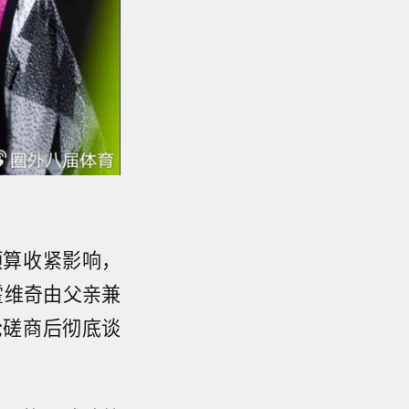
预算收紧影响，
霍维奇由父亲兼
轮磋商后彻底谈