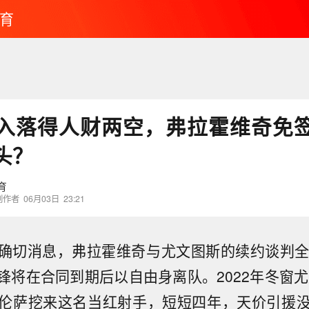
育
入落得人财两空，弗拉霍维奇免
头？
育
创作者
06月03日
23:21
确切消息，弗拉霍维奇与尤文图斯的续约谈判全
锋将在合同到期后以自由身离队。2022年冬窗尤文
伦萨挖来这名当红射手，短短四年，天价引援