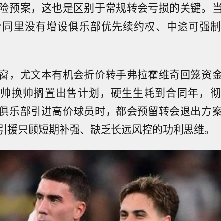
险预案，这也是区别于常规转会亏损的关键。
，合同里没有增设俱乐部优先续约权、中途可强
窗，尤文本有机会折价转手弗拉霍维奇回笼资
主帅换帅搁置出售计划，硬生生耗到合同年，彻
俱乐部引进高价球员时，都会预留转会退出方
引援只顾短期补强、缺乏长远风控的功利思维。