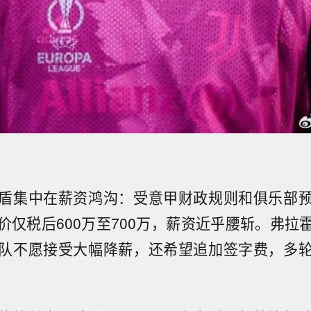
盾集中在薪资鸿沟：受意甲财政规则和俱乐部
价仅税后600万至700万，薪资近乎腰斩。弗拉
队不愿接受大幅降薪，还希望追加签字费，多