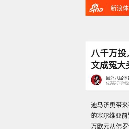
新浪体
八千万投
文成冤大
圈外八届体
优质娱乐领域
迪马济奥带来
的塞尔维亚前
万欧元从佛罗