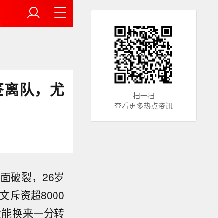
签离队，尤
扫一扫
查看更多热点资讯
面破裂，26岁
斥资超8000
没能换来一分转