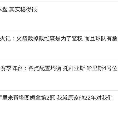
本盘 其实稳得很
~火记：火箭裁掉戴维森是为了避税 而且球队有桑
新赛季阵容：各点配置均衡 托拜亚斯·哈里斯4号位
里来帮塔图姆拿第2冠 我就原谅他22年对我们