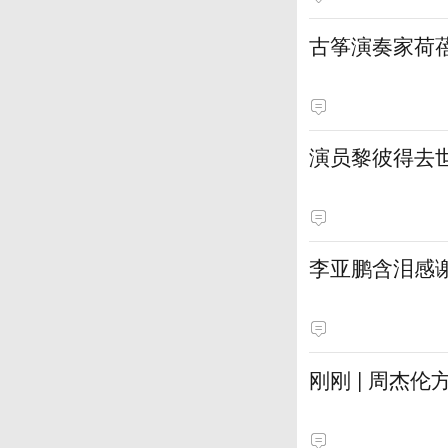
古筝演奏家荷
演员黎彼得去
李亚鹏含泪感谢
刚刚 | 周杰伦