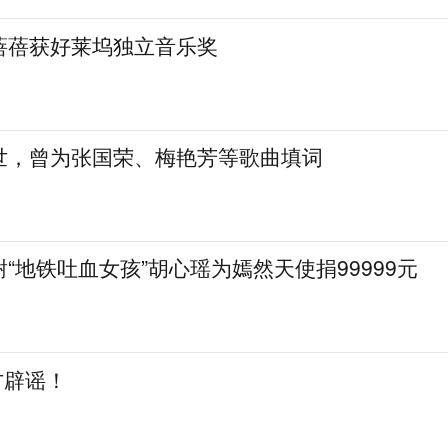
蓓蓓获好莱坞独立音乐奖
世，曾为张国荣、梅艳芳等歌曲填词
“地铁吐血女孩”胡心瑶为嫣然天使捐99999元
方辟谣！