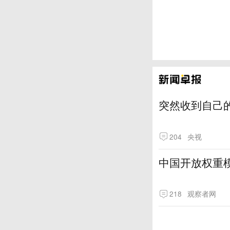
突然收到自己
204
央视
中国开放权重模
218
观察者网