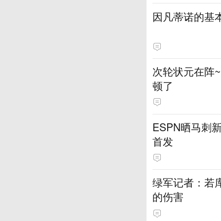
因凡蒂诺的基
次轮状元在阵
顿了
ESPN晒马刺
首发
绿军记者：若库
的伤害