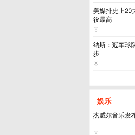
美媒排史上20
役最高
纳斯：冠军球
步
娱乐
杰威尔音乐发