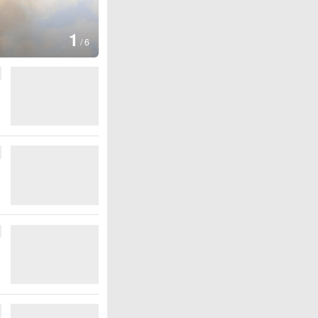
图集
2
美国：肯尼迪宣布医疗改革新举
/
6