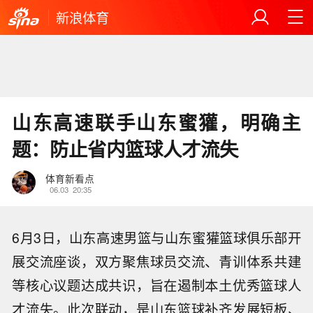
新浪体育
山东高速联手山东蜜獾，明确主
题：防止省内篮球人才流失
体育新看点
06.03
20:35
6月3日，山东高速男篮与山东蜜獾篮球俱乐部开
展交流座谈，双方聚焦球员交流、青训体系共建
等核心议题达成共识，旨在遏制本土优秀篮球人
才流失。此次联动，是山东篮球补齐发展短板、