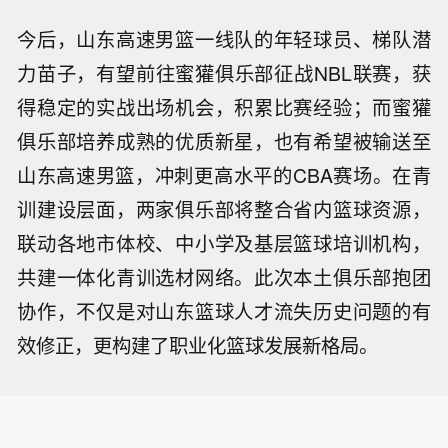
今后，山东高速男篮一线队的年轻球员、梯队潜
力苗子，有望前往蜜獾俱乐部征战NBL联赛，获
得稳定的实战出场机会，积累比赛经验；而蜜獾
俱乐部培养成熟的优质新星，也有希望被输送至
山东高速男篮，冲刺更高水平的CBA赛场。在青
训建设层面，两家俱乐部将整合省内篮球资源，
联动各地市体校、中小学及基层篮球培训机构，
共建一体化青训选材网络。此次本土俱乐部抱团
协作，不仅是对山东篮球人才流失历史问题的有
效修正，更构建了职业化篮球发展新格局。