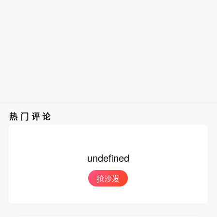
热门评论
undefined
抢沙发