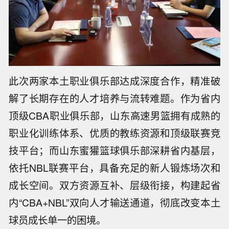
此次两家本土职业俱乐部达成深度合作，精准破
解了长期存在的人才培养与流转难题。作为省内
顶级CBA职业俱乐部，山东高速男篮拥有成熟的
职业化训练体系、优质的教练资源和顶级联赛竞
技平台；而山东蜜獾篮球俱乐部深耕省内基层，
依托NBL联赛平台，具备充足的新人锻炼场次和
成长空间。双方资源互补、层级衔接，构建起省
内“CBA+NBL”双向人才输送通道，彻底改变本土
球员成长单一的困境。