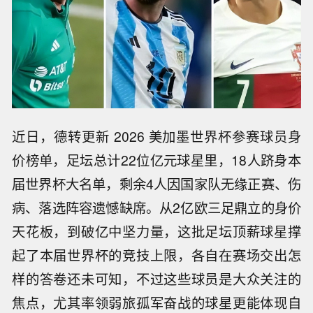
近日，德转更新 2026 美加墨世界杯参赛球员身
价榜单，足坛总计22位亿元球星里，18人跻身本
届世界杯大名单，剩余4人因国家队无缘正赛、伤
病、落选阵容遗憾缺席。从2亿欧三足鼎立的身价
天花板，到破亿中坚力量，这批足坛顶薪球星撑
起了本届世界杯的竞技上限，各自在赛场交出怎
样的答卷还未可知，不过这些球员是大众关注的
焦点，尤其率领弱旅孤军奋战的球星更能体现自