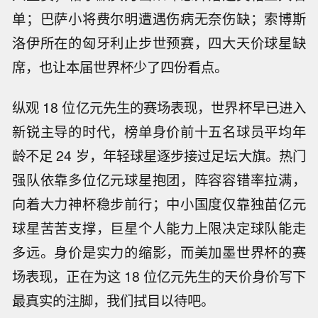
单；巴萨小将费尔明遭遇伤病无奈伤缺；索博斯
洛伊所在的匈牙利止步世预赛，四大天价球星缺
席，也让本届世界杯少了四份看点。
纵观 18 位亿元先生的赛场表现，世界杯早已进入
新锐主导的时代，榜单身价前十五名球员平均年
龄不足 24 岁，年轻球星逐步接过足坛大旗。热门
强队依靠多位亿元球星抱团，阵容容错率拉满，
向着大力神杯稳步前行；中小国度仅靠独苗亿元
球星苦苦支撑，巨星个人能力上限决定球队能走
多远。身价是实力的缩影，而美加墨世界杯的赛
场表现，正在为这 18 位亿元先生的天价身价写下
最真实的注脚，我们拭目以待吧。