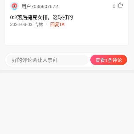
0
用户7035607572
0:2落后捷克女排，这球打的
2026-06-03
吉林
回复TA
好的评论会让人崇拜
查看1条评论