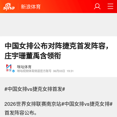
新浪体育
中国女排公布对阵捷克首发阵容，
庄宇珊董禹含领衔
咪咕体育
咪咕视频体育频道官方账号
06月03日
19:31
#中国女排vs捷克女排首发#
2026世界女排联赛南京站#中国女排vs捷克女排#
首发阵容公布。