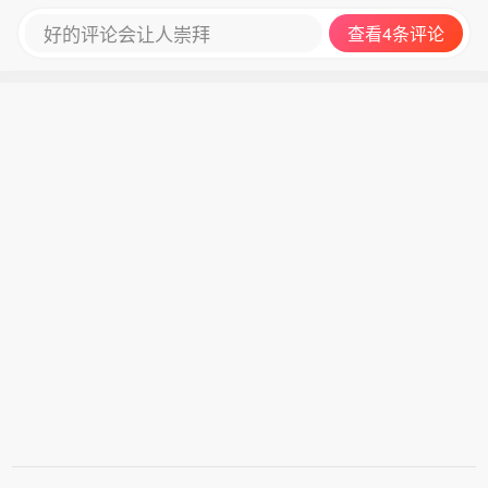
好的评论会让人崇拜
查看4条评论