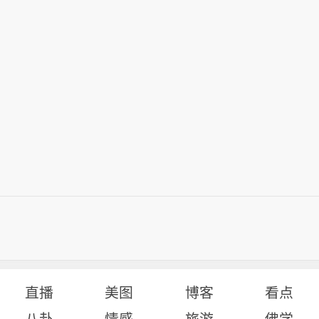
直播
美图
博客
看点
八卦
情感
旅游
佛学