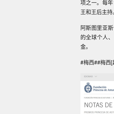
项之一。每年
王和王后主持
阿斯图里亚斯
的全球个人、
金。
#梅西##梅西[