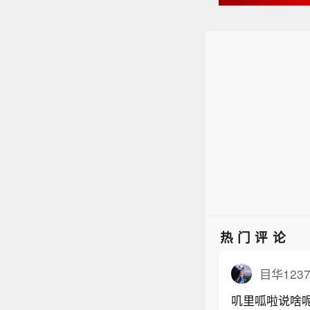
热门评论
目华123
叽里呱啦说啥