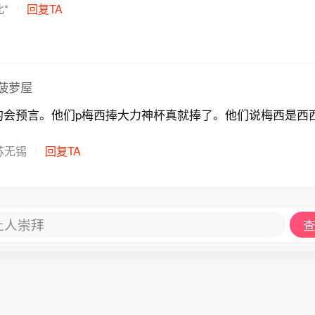
*
回复TA
菠萝屋
的会预言。他们p梅西捧大力神杯真就捧了。他们说梅西是西
苏无锡
回复TA
让人崇拜
查