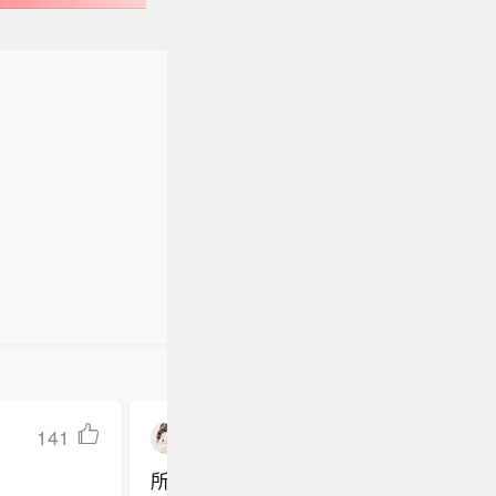
141
CindyLM10
所以我梅是真公主啊