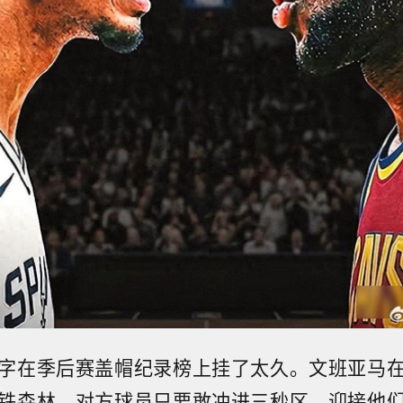
字在季后赛盖帽纪录榜上挂了太久。文班亚马
铁森林，对方球员只要敢冲进三秒区，迎接他