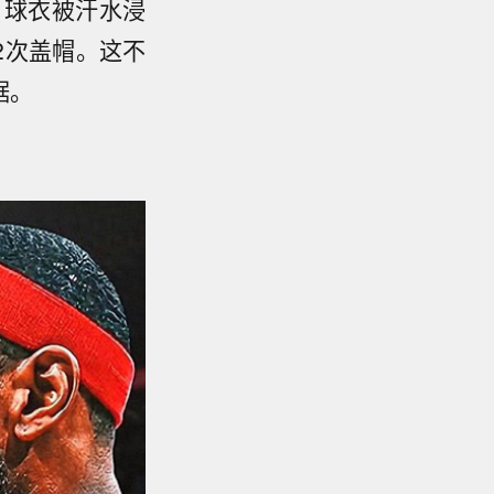
，球衣被汗水浸
2次盖帽。这不
据。