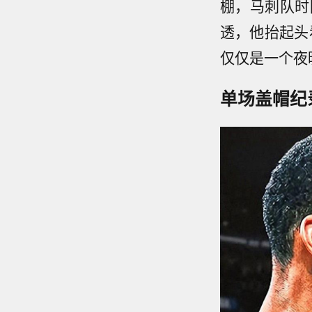
棚，马刺队时
透，他抬起头
仅仅是一个夜
单场盖帽纪