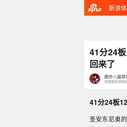
新浪体
41分24
回来了
圈外八届体
优质娱乐领域
41分24板
圣安东尼奥