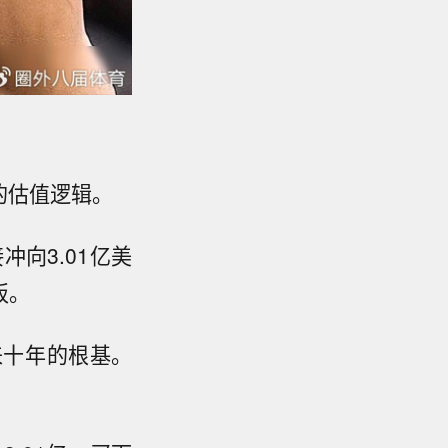
的估值逻辑。
冲向3.01亿美
板。
来十年的根基。