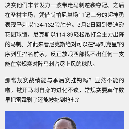
决赛他们末节发力一波带走马刺逆袭夺冠。之后
在圣村主场，凭借尚帕尼单场11记三分的超神勇
表现马刺以134-132险胜分。3月2日回到麦迪逊
花园球馆，尼克斯以114-89轻松吊打全主力出阵
的马刺。如此来看尼克斯绝对可以在“马刺克星”的
序列里排名前茅，反正放眼西部找不出任何一支
能在常规赛对阵马刺占尽上风的球队。
那常规赛战绩能与季后赛挂钩吗？显然不能的
啦。撇开马刺自身的进化不谈，常规赛要真作数
早把雷霆剿了还能被拖到抢七？