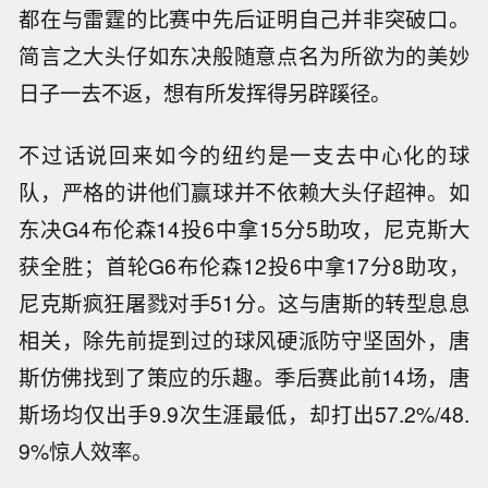
都在与雷霆的比赛中先后证明自己并非突破口。
简言之大头仔如东决般随意点名为所欲为的美妙
日子一去不返，想有所发挥得另辟蹊径。
不过话说回来如今的纽约是一支去中心化的球
队，严格的讲他们赢球并不依赖大头仔超神。如
东决G4布伦森14投6中拿15分5助攻，尼克斯大
获全胜；首轮G6布伦森12投6中拿17分8助攻，
尼克斯疯狂屠戮对手51分。这与唐斯的转型息息
相关，除先前提到过的球风硬派防守坚固外，唐
斯仿佛找到了策应的乐趣。季后赛此前14场，唐
斯场均仅出手9.9次生涯最低，却打出57.2%/48.
9%惊人效率。