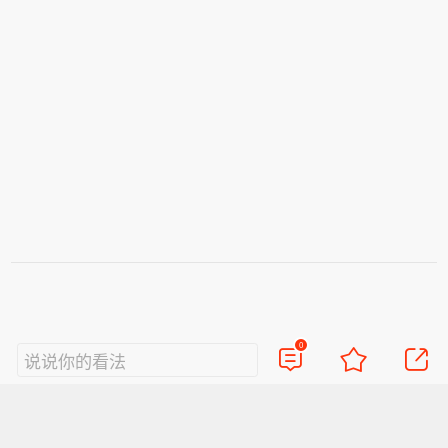
0
说说你的看法
视频
直播
美图
博客
看点
政务
搞笑
八卦
情感
旅游
佛学
众测