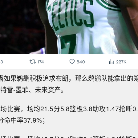
B还透露如果鹈鹕积极追求布朗，那么鹈鹕队能拿出的
、特雷-墨菲、未来资产。
场比赛，场均21.5分5.8篮板3.8助攻1.47抢断0
分命中率37.9%；