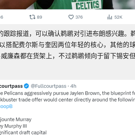
p B的跟踪报道，可以确认鹈鹕对引进布朗感兴趣。
以搭配费尔斯与奎因两位年轻的核心，其他的
-威廉森都在货架上，不过鹈鹕倾向于留下锡安但