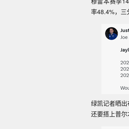
穆雷本赛季14
率48.4%，三
绿凯记者晒出布
还要搭上普尔