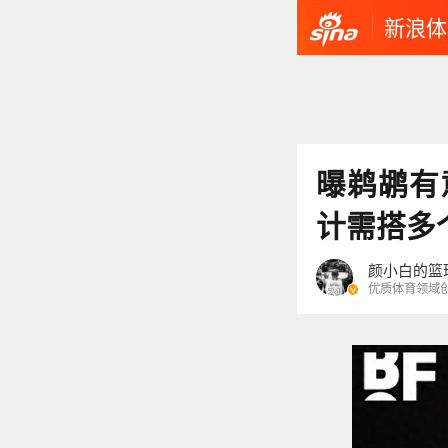
新浪体
曝鹈鹕有
计需搭多
颜小白的篮
优质体育领域