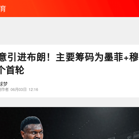
育
意引进布朗！主要筹码为墨菲+穆
个首轮
球梦
创作者
06月03日
12:16