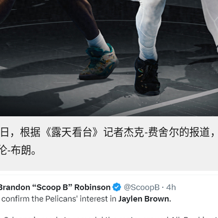
3日，根据《露天看台》记者杰克-费舍尔的报道
伦-布朗。