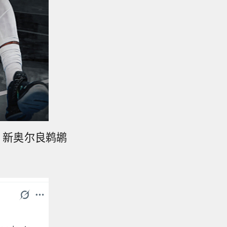
，新奥尔良鹈鹕