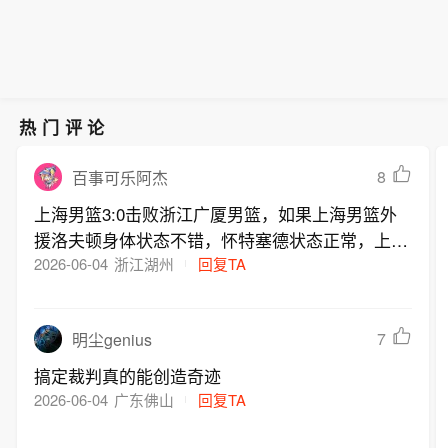
热门评论
8
百事可乐阿杰
上海男篮3:0击败浙江广厦男篮，如果上海男篮外
援洛夫顿身体状态不错，怀特塞德状态正常，上海
男篮夺冠会更轻松一些
2026-06-04
浙江湖州
回复TA
7
明尘genius
搞定裁判真的能创造奇迹
2026-06-04
广东佛山
回复TA