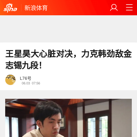
新浪体育
王星昊大心脏对决，力克韩劲敌金
志锡九段！
L76号
06.03
07:56