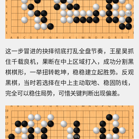
这一步冒进的抉择彻底打乱全盘节奏，王星昊抓
住千载良机，果断在中上区域打入，成功分割黑
棋棋形，一举扭转乾坤，稳稳建立起胜势。反观
黑棋，当时若选择在中上主动取地、稳固防线，
完全可以稳住局势，可惜关键判断出现偏差。