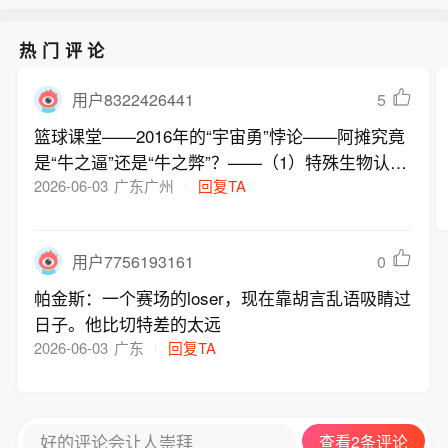
热门评论
5
用户8322426441
篮球课堂——2016年的“宇宙勇”悖论——阿摊究竟
是“牛之逼”还是“牛之弊”？——（1）特殊生物认为
2016年73胜的“宇宙勇”天下无敌；阿摊的骑士1:3
2026-06-03
广东广州
回复TA
翻盘战胜宇宙勇，史上无敌——那么，请特殊生物
回答以下问题——（2）宇宙勇既然天下无敌，怎
0
用户7756193161
么会输给骑士呢？ ——骑士岂不是应该更加无
敌？——骑士更加无敌的话，常规赛怎么只有57
帕金斯：一个赛场的loser，现在靠胡言乱语吸睛过
胜，与勇士的差距达到惊人的16胜？——难道说骑
日子。他比切特差的太远
士忽略常规赛，勇士更加重视常规赛？——骑士为
2026-06-03
广东
回复TA
什么忽略常规赛？难道常规赛不重要、只有总决赛
才是最重要的、所以一些球队包括骑士队，会在常
规赛划水？——既然常规赛不重要、有些球队会划
好的评论会让人崇拜
查看2条评论
水，那么勇士的73胜有什么意义？能说明它天下无