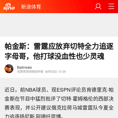
新浪体育
帕金斯：雷霆应放弃切特全力追逐
字母哥，他打球没血性也少灵魂
Ballnews
优质体育领域创作者
06月03日
07:29
近日，前NBA球员、现ESPN评论员肯德里克·帕
金斯在节目中猛烈批评了切特·霍姆格伦的西部决
赛表现，并公开建议俄克拉荷马城雷霆队今夏全
力追逐扬尼斯·阿德托昆博。