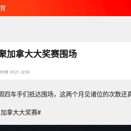
育
齐聚加拿大大奖赛围场
创作者
05.21
22:50
周四车手们抵达围场，这两个月见诸位的次数还
6F1加拿大大奖赛#