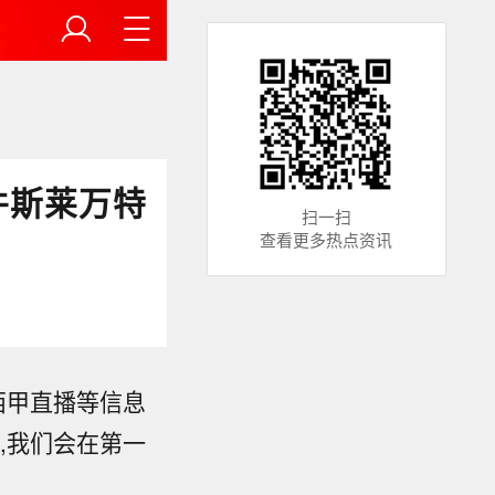
件斯莱万特
扫一扫
查看更多热点资讯
，西甲直播等信息
,我们会在第一