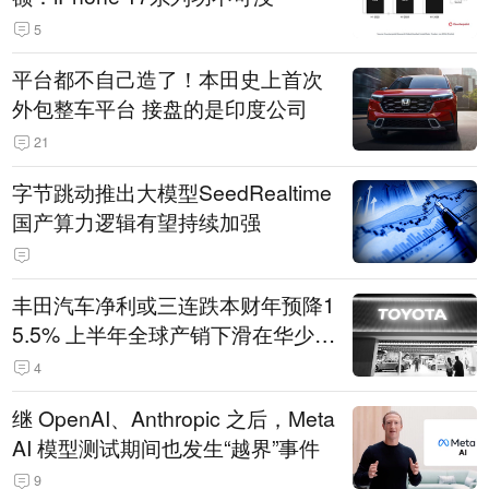
5
平台都不自己造了！本田史上首次
外包整车平台 接盘的是印度公司
21
字节跳动推出大模型SeedRealtime
国产算力逻辑有望持续加强
丰田汽车净利或三连跌本财年预降1
5.5% 上半年全球产销下滑在华少卖
14.3万辆
4
继 OpenAI、Anthropic 之后，Meta
AI 模型测试期间也发生“越界”事件
9