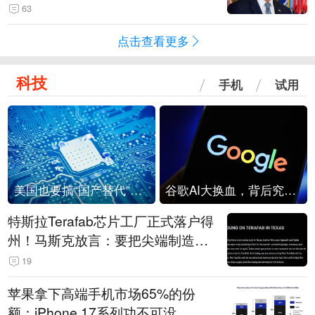
63
点击查看更多
科技
手机
试用
美国也要搞“国产替代”？先算清三笔账
谷歌AI大换血，背后究竟发生了什么？
特斯拉Terafab芯片工厂正式落户得
州！马斯克放言：要把尖端制造带
回美国
19
苹果拿下高端手机市场65%的份
额：iPhone 17系列功不可没