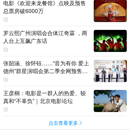
电影《欢迎来龙餐馆》点映及预售
总票房破6000万
罗云熙广州演唱会合体江奇霖 ，两
人台上互飙广东话
张韶涵、徐怀钰……“音为有你 爱上
德州”群星演唱会第二季全网预售开
票
王彦桐：电影是一群人的热爱、较
真和“不辜负”｜北京电影论坛
点击查看更多