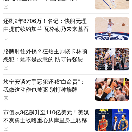
还剩2年8706万！名记：快船无理
由提前续约加兰 瓦格勒乃未来基石
胳膊肘往外拐？狂热主帅谈卡林顿
恶犯：她不是故意的 防守得强硬
坎宁安谈对手恶犯还喊“白命贵”：
我做这动作也被驱 别打种族牌
市值从3亿飙升至110亿美元！美媒
不爽勇士战略重心从库里身上转移