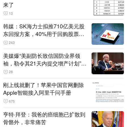
来了
13
韩媒：SK海力士拟推710亿美元股
东回报方案，40%用于回购股票，
相当于美股发行规模
243
美媒爆“美副防长致信国防业界领
袖，勒令其21天内提交增产计划”，
五角大楼回应
28
刚上线就删了！苹果中国官网删除
Apple智能接入阿里千问手册
675
亨特·拜登：我爸的癌细胞已扩散到
骨骼外，非常痛苦