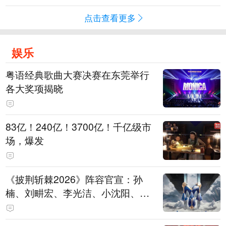
点击查看更多
娱乐
粤语经典歌曲大赛决赛在东莞举行
各大奖项揭晓
83亿！240亿！3700亿！千亿级市
场，爆发
《披荆斩棘2026》阵容官宣：孙
楠、刘畊宏、李光洁、小沈阳、余
文乐、王传君等28位艺人