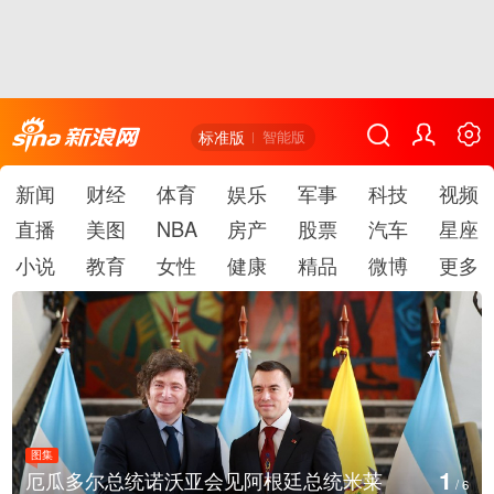
标准版
智能版
新闻
财经
体育
娱乐
军事
科技
视频
直播
美图
NBA
房产
股票
汽车
星座
小说
教育
女性
健康
精品
微博
更多
图集
1
厄瓜多尔总统诺沃亚会见阿根廷总统米莱
/
6