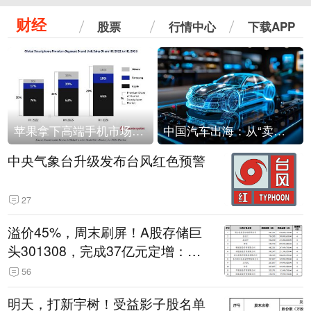
财经
股票
行情中心
下载APP
苹果拿下高端手机市场65%的份额：iPhone 17系列功不可没
中国汽车出海：从“卖出去”到“走进去”
中央气象台升级发布台风红色预警
27
溢价45%，周末刷屏！A股存储巨
头301308，完成37亿元定增：现
价386.6元，定增价560元
56
明天，打新宇树！受益影子股名单