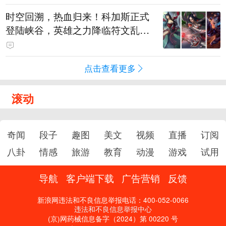
时空回溯，热血归来！科加斯正式
登陆峡谷，英雄之力降临符文乱
斗！
点击查看更多
滚动
奇闻
段子
趣图
美文
视频
直播
订阅
八卦
情感
旅游
教育
动漫
游戏
试用
导航
客户端下载
广告营销
反馈
新浪网违法和不良信息举报电话：400-052-0066
违法和不良信息举报中心
(京)网药械信息备字（2024）第 00220 号