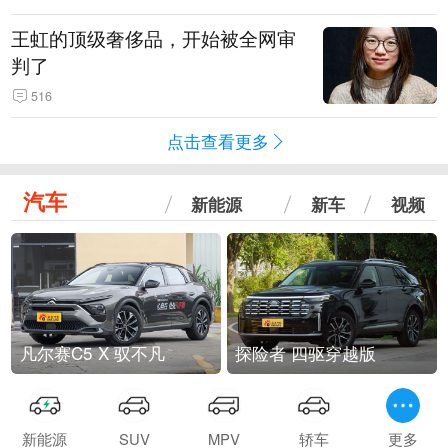
王虹的顶级奢侈品，开始被全网审
判了
516
点击查看更多
汽车
新能源
新车
视频
凡尔赛C5 X 驭不凡
探险者 四驱穿越版
新能源
SUV
MPV
轿车
更多