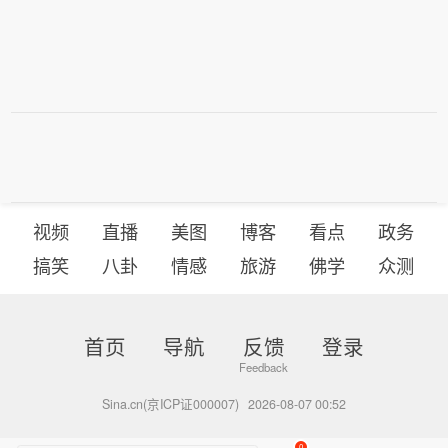
视频
直播
美图
博客
看点
政务
搞笑
八卦
情感
旅游
佛学
众测
首页
导航
反馈
登录
Sina.cn(京ICP证000007)
2026-08-07 00:52
0