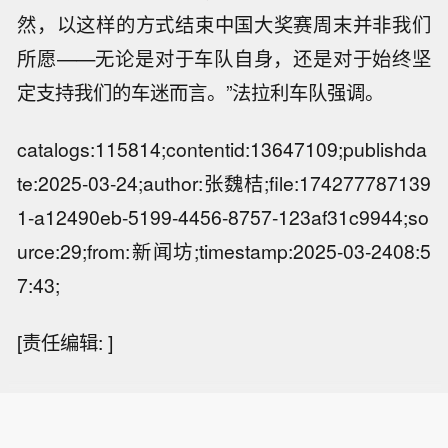
然，以这样的方式结束中国大奖赛周末并非我们
所愿——无论是对于车队自身，还是对于始终坚
定支持我们的车迷而言。”法拉利车队强调。
catalogs:115814;contentid:13647109;publishda
te:2025-03-24;author:张魏桔;file:174277787139
1-a12490eb-5199-4456-8757-123af31c9944;so
urce:29;from:新闻坊;timestamp:2025-03-2408:5
7:43;
[责任编辑: ]