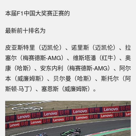
本届F1中国大奖赛正赛的
最新前十排名为
皮亚斯特里（迈凯伦）、诺里斯（迈凯伦）、拉
塞尔（梅赛德斯-AMG）、维斯塔潘（红牛）、奥
康（哈斯）、安东内利（梅赛德斯-AMG）、阿尔
本（威廉姆斯）、贝尔曼（哈斯）、斯托尔（阿
斯顿·马丁）、塞恩斯（威廉姆斯）。