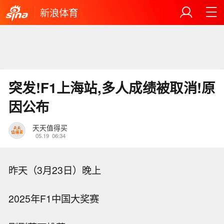
新浪体育
突发!F1上海站,多人成绩被取消!原
因公布
天天值得买
05.19
06:34
昨天（3月23日）晚上
2025年F1中国大奖赛