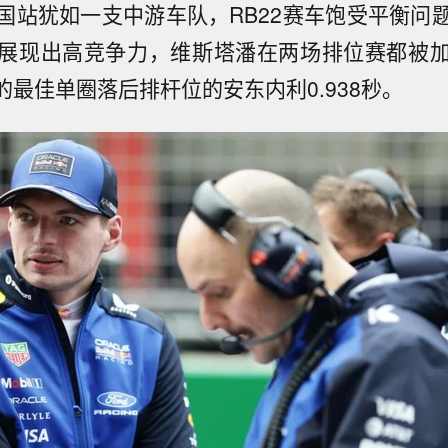
国站犹如一支中游车队，RB22赛车饱受平衡问
展现出高竞争力，维斯塔潘在两场排位赛都被
的最佳单圈落后排杆位的安东内利0.938秒。