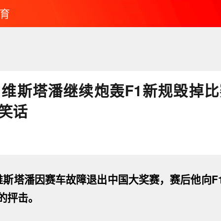
育
!维斯塔潘继续炮轰F1新规毁掉比
个笑话
维斯塔潘因赛车故障退出中国大奖赛，赛后他向F
的抨击。