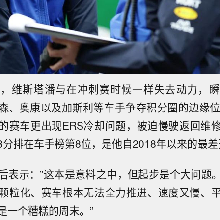
时，维斯塔潘与在冲刺赛时候一样失去动力，瞬
森、奥康以及加斯利等车手争夺积分圈的边缘位
的赛车更出现ERS冷却问题，被迫慢驶返回维
8分排在车手榜第8位，是他自2018年以来的最
后表示：”这本是意料之中，但起步是个大问题
颗粒化、赛车根本无法全力推进、速度又慢、
是一个糟糕的周末。”