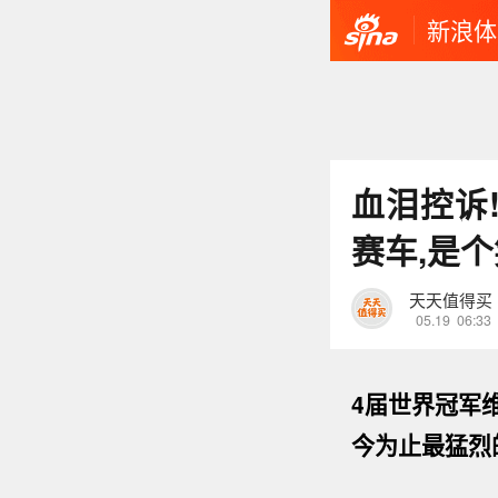
新浪体
血泪控诉
赛车,是
天天值得买
05.19
06:33
4届世界冠军
今为止最猛烈