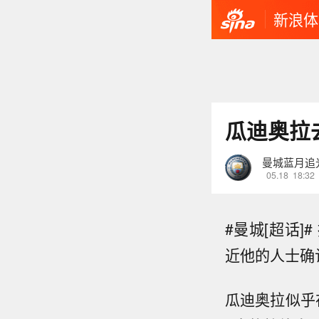
新浪体
瓜迪奥拉
曼城蓝月追
05.18
18:32
#曼城[超话
近他的人士确
瓜迪奥拉似乎