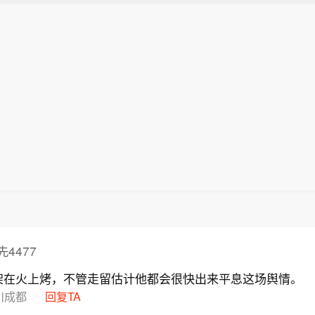
4477
架在火上烤，不管走留估计他都会很快出来平息这场舆情。
川成都
回复TA