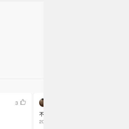
3
幼发拉底河之芥
不许走
2026-05-18
浙江杭州
回复TA