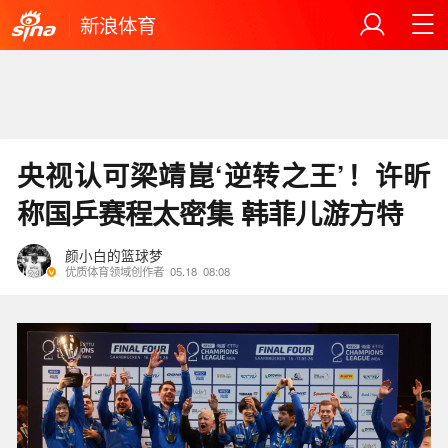
新浪体育
央视认可梁靖崑‘逆转之王’！许昕
称国乒赛程太密集 韩菲儿游方特
颜小白的篮球梦
优质体育领域创作者
05.18
08:08