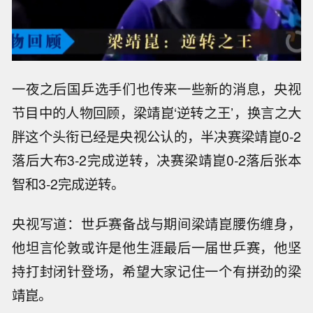
一夜之后国乒选手们也传来一些新的消息，央视
节目中的人物回顾，梁靖崑‘逆转之王’，换言之大
胖这个头衔已经是央视公认的，半决赛梁靖崑0-2
落后大布3-2完成逆转，决赛梁靖崑0-2落后张本
智和3-2完成逆转。
央视写道：世乒赛备战与期间梁靖崑腰伤缠身，
他坦言伦敦或许是他生涯最后一届世乒赛，他坚
持打封闭针登场，希望大家记住一个有拼劲的梁
靖崑。