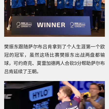
樊振东跟随萨尔布吕肯拿到了个人生涯第一个欧
冠的冠军，虽然这场比赛樊振东出战两盘都输
球，可约奇克、莫雷加德两人合砍3分帮助萨尔布
吕肯延续了王朝。