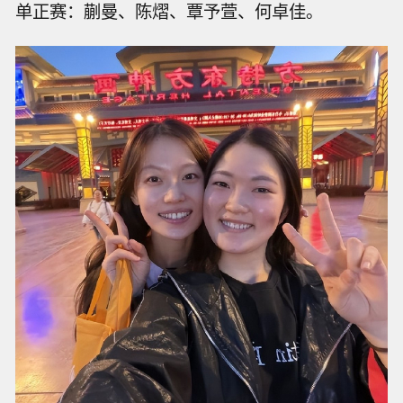
单正赛：蒯曼、陈熠、覃予萱、何卓佳。