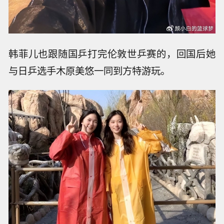
韩菲儿也跟随国乒打完伦敦世乒赛的，回国后她
与日乒选手木原美悠一同到方特游玩。