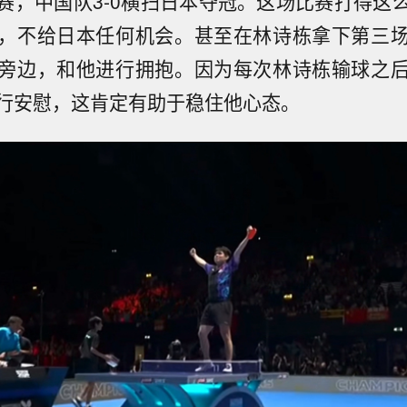
赛，中国队3-0横扫日本夺冠。这场比赛打得这
，不给日本任何机会。甚至在林诗栋拿下第三
旁边，和他进行拥抱。因为每次林诗栋输球之
行安慰，这肯定有助于稳住他心态。