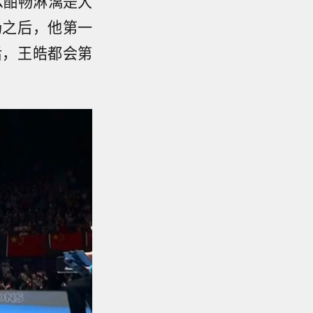
么酣畅淋漓是大
场之后，他第一
后，王皓都会第