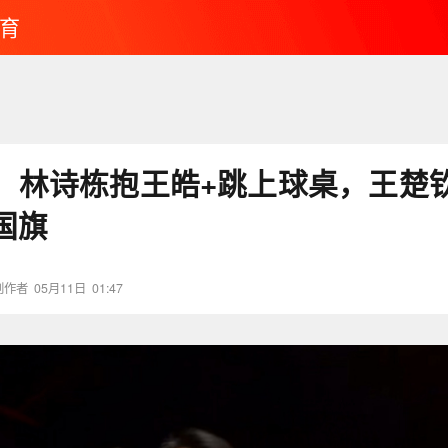
育
！林诗栋抱王皓+跳上球桌，王楚
国旗
创作者
05月11日
01:47