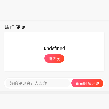
热门评论
undefined
抢沙发
好的评论会让人崇拜
查看96条评论