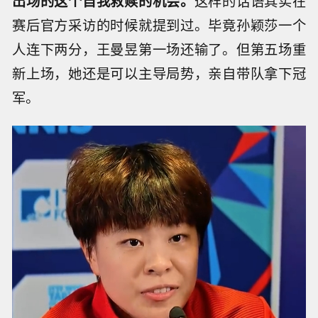
出场的这个自我救赎的机会。
这样的话语其实在
赛后官方采访的时候就提到过。毕竟孙颖莎一个
人连下两分，王曼昱第一场还输了。但第五场重
新上场，她还是可以主导局势，亲自带队拿下冠
军。