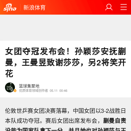
新浪体育
女团夺冠发布会！孙颖莎安抚蒯
曼，王曼昱致谢莎莎，另2将笑开
花
篮球集聚地
优质体育领域创作者
05.11
00:46
伦敦世乒赛女团决赛落幕，中国女团以3-2战胜日
本队成功夺冠。赛后女团出席发布会，
蒯曼自责
没能为国家队拿下一分，并且她也对孙颖莎与王