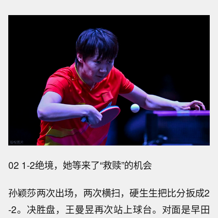
02 1-2绝境，她等来了“救赎”的机会
孙颖莎两次出场，两次横扫，硬生生把比分扳成2
-2。决胜盘，王曼昱再次站上球台。对面是早田