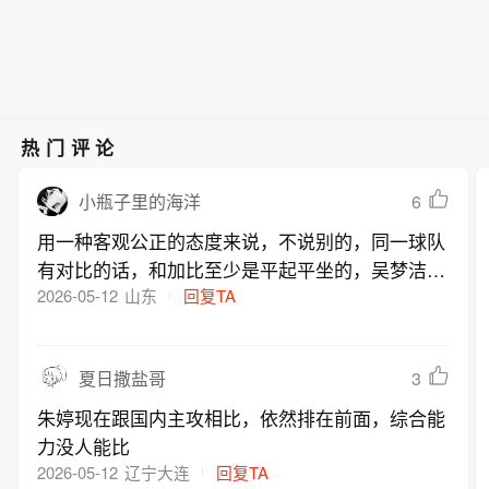
热门评论
6
小瓶子里的海洋
用一种客观公正的态度来说，不说别的，同一球队
有对比的话，和加比至少是平起平坐的，吴梦洁？
一个是世界顶尖，一个是国内顶尖，根本不在一个
2026-05-12
山东
回复TA
层次
3
夏日撒盐哥
朱婷现在跟国内主攻相比，依然排在前面，综合能
力没人能比
2026-05-12
辽宁大连
回复TA