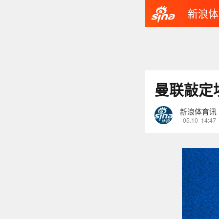
新浪体
曼联敲定
新浪体育讯
05.10
14:47