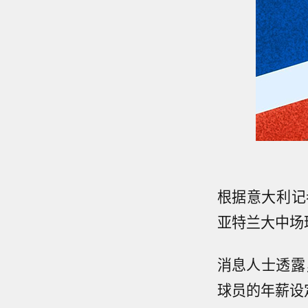
根据意大利记
亚特兰大中场
消息人士透露
球员的年薪设