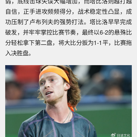
弱，底线击球失误大幅增加，而塔比洛则越打越
自信，正手进攻频频得分，战术稳定性凸显，成
功压制了卢布列夫的强势打法。塔比洛早早完成
破发，并牢牢掌控比赛节奏，最终以6-2的悬殊比
分轻松拿下第二盘，将大比分扳为1-1平，比赛拖
入决胜盘。