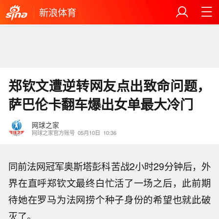
新浪体育
郑钦文遭逆转网友点出致命问题，
萨巴伦卡翻车爆出女单最大冷门
网球之家
网球之家官方账号
05月10日
10:36
同前法网冠军奥斯塔彭科苦战2小时29分钟后，外
界在直呼郑钦文最终白忙活了一场之后，此前期
待她在罗马为法网捞个种子身份的希望也就此破
灭了。