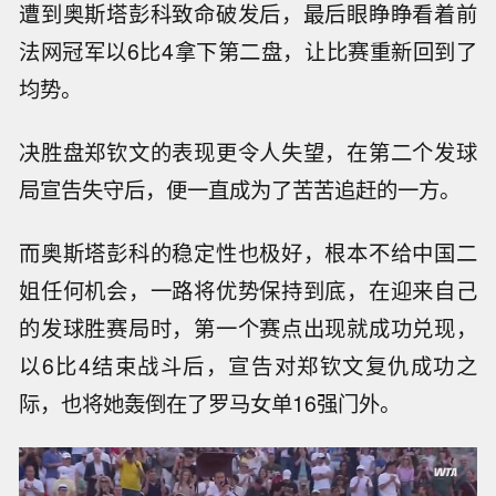
遭到奥斯塔彭科致命破发后，最后眼睁睁看着前
法网冠军以6比4拿下第二盘，让比赛重新回到了
均势。
决胜盘郑钦文的表现更令人失望，在第二个发球
局宣告失守后，便一直成为了苦苦追赶的一方。
而奥斯塔彭科的稳定性也极好，根本不给中国二
姐任何机会，一路将优势保持到底，在迎来自己
的发球胜赛局时，第一个赛点出现就成功兑现，
以6比4结束战斗后，宣告对郑钦文复仇成功之
际，也将她轰倒在了罗马女单16强门外。