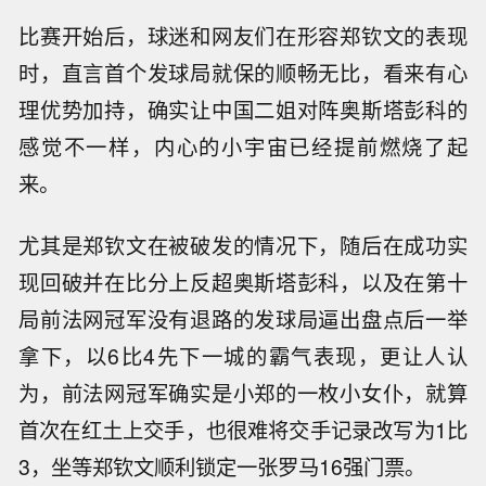
比赛开始后，球迷和网友们在形容郑钦文的表现
时，直言首个发球局就保的顺畅无比，看来有心
理优势加持，确实让中国二姐对阵奥斯塔彭科的
感觉不一样，内心的小宇宙已经提前燃烧了起
来。
尤其是郑钦文在被破发的情况下，随后在成功实
现回破并在比分上反超奥斯塔彭科，以及在第十
局前法网冠军没有退路的发球局逼出盘点后一举
拿下，以6比4先下一城的霸气表现，更让人认
为，前法网冠军确实是小郑的一枚小女仆，就算
首次在红土上交手，也很难将交手记录改写为1比
3，坐等郑钦文顺利锁定一张罗马16强门票。