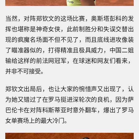
当然，对阵郑钦文的这场比赛，奥斯塔彭科的发
挥也堪称是神奇女侠，此前制胜分和失误交替出
现的疯魔名场面不但不见了，而且底线进攻像装
了瞄准器似的，打得精准且极具威力，中国二姐
输给这样的前法网冠军，在球迷和网友们看来，
并非不可接受。
郑钦文出局后，也让大家的惋惜声又出现了，认
为她又错过了在罗马挺进深轮次的良机，因为萨
巴伦卡在对阵科斯蒂亚时意外翻车，爆出了罗马
女单赛场上的最大冷门。