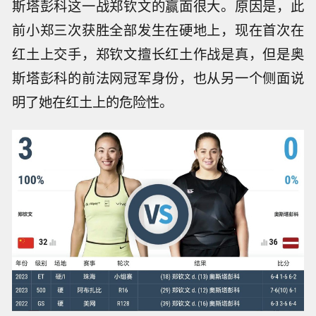
斯塔彭科这一战郑钦文的赢面很大。原因是，此
前小郑三次获胜全部发生在硬地上，现在首次在
红土上交手，郑钦文擅长红土作战是真，但是奥
斯塔彭科的前法网冠军身份，也从另一个侧面说
明了她在红土上的危险性。