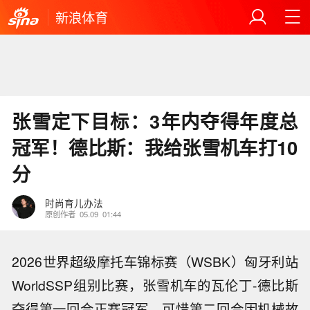
新浪体育
张雪定下目标：3年内夺得年度总
冠军！德比斯：我给张雪机车打10
分
时尚育儿办法
原创作者
05.09
01:44
2026世界超级摩托车锦标赛（WSBK）匈牙利站
WorldSSP
组别比赛，
张雪机车
的瓦伦丁-德比斯
夺得第一回合正赛冠军，可惜第二回合因机械故