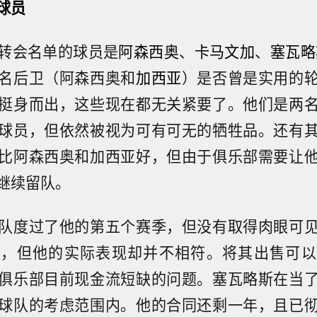
球员
转会名单的球员是
阿森西奥
、
卡马文加
、
塞瓦略
名后卫（阿森西奥和
加西亚
）是否曾是实用的
挺身而出，这些现在都无关紧要了。他们是两
球员，但依然被视为可有可无的牺牲品。还有
比阿森西奥和加西亚好，但由于俱乐部需要让
继续留队。
队度过了他的第五个赛季，但没有取得肉眼可
力，但他的实际表现却并不相符。将其出售可以
俱乐部目前现金流短缺的问题。塞瓦略斯在当
球队的考虑范围内。他的合同还剩一年，且已