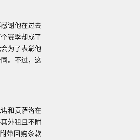
部感谢他在过去
两个赛季却成了
能会为了表彰他
合同。不过，这
托诺和
贡萨洛
在
将其外租且不附
附带回购条款