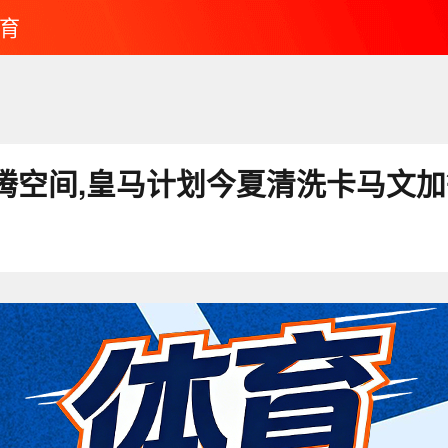
育
腾空间,皇马计划今夏清洗卡马文