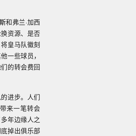
斯
和弗兰·加西
轮换资源、是否
名将皇马队徽刻
其他一些球员，
他们的转会费回
见的进步。人们
带来一笔转会
了多年边缘人之
彻底掉出俱乐部