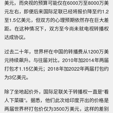
美元，而央视的预算可能仅在6000万至8000万美
元左右，即便后来国际足联已经将报价降至约1.2
至1.5亿美元，但双方的心理预期依然存在巨大差
距。在这种情况下，双方至今尚未就电视转播权
达成协议。
过去二十年，世界杯在中国的转播费从1200万美
元持续飙升。与往届对比，2010年加2014年两届
打包才1.15亿美元；2018年加2022年两届打包约
为3亿美元。
除了坐地起价外，国际足联关于转播权一直是“看
人下菜碟”。据悉，他们此次给印度开出的价格是
两届世界杯打包价仅为3500万美元，这样的差别