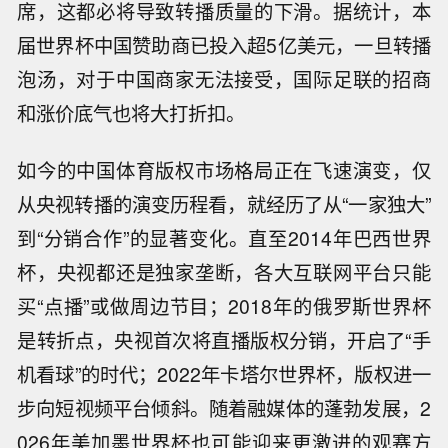
席，这都必将导致转播质量的下滑。据统计，本
届世界杯中国赞助商已投入超5亿美元，一旦转播
泡汤，对于中国商家无法接受，国际足联的招商
和涨价底气也将大打折扣。
如今的中国体育版权市场格局正在飞速演变，仅
从央视转播的演变历程看，就经历了从“一家独大”
到“分销合作”的显著变化。直至2014年巴西世界
杯，央视都还是独家垄断，各大互联网平台只能
买“点播”或做周边节目；2018年的俄罗斯世界杯
是转折点，央视首次将直播版权分销，开启了“手
机看球”的时代；2022年卡塔尔世界杯，版权进一
步向短视频平台倾斜。随着融媒体的蓬勃发展，2
026年美加墨世界杯也可能迎来更激进的观赛方