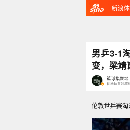
新浪体
男乒3-
变，梁靖
篮球集聚地
优质体育领域
伦敦世乒赛淘