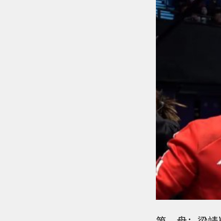
第一盘：梁靖崑0