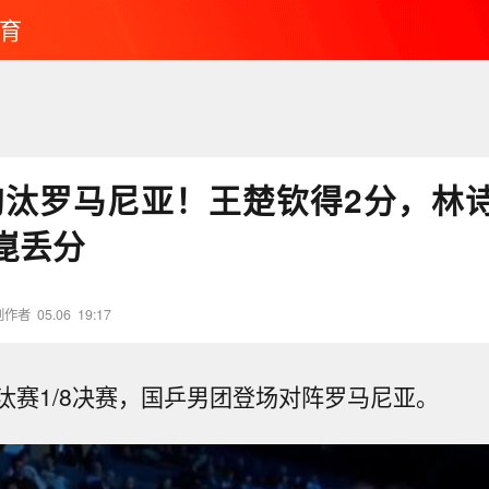
育
1淘汰罗马尼亚！王楚钦得2分，林
崑丢分
创作者
05.06
19:17
汰赛1/8决赛，国乒男团登场对阵罗马尼亚。