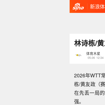
新浪体
林诗栋/黄
体育木星
05.06
12:34
2026年WT
栋/黄友政（
在先丢一局的
强。