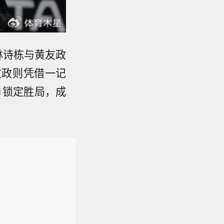
林诗栋与黄友政
友政则凭借一记
1锁定胜局，成