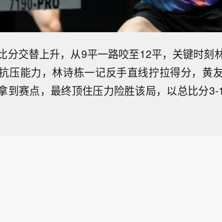
比分交替上升，从9平一路咬至12平，关键时刻
抗压能力，林诗栋一记反手直线拧拉得分，黄
拿到赛点，最终顶住压力险胜该局，以总比分3-