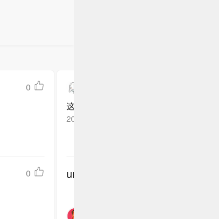
0
跆拳道潇洒哥
这波操作牛逼，感觉未来能扛大旗，不愧
2026-05-06
广西
回复TA
undefined
0