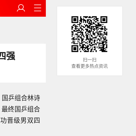
四强
扫一扫
查看更多热点资讯
决，国乒组合林诗
，最终国乒组合
成功晋级男双四