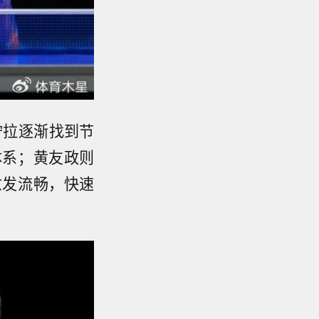
拧拉逐渐找到节
体系；黄友政则
愈发流畅，快速