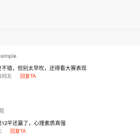
osimple
复不错，但别太早吹，还得看大赛表现
浪网友
回复TA
同
12平还赢了，心理素质真强
北
回复TA