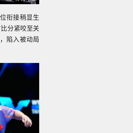
位衔接稍显生
方比分紧咬至关
，陷入被动局