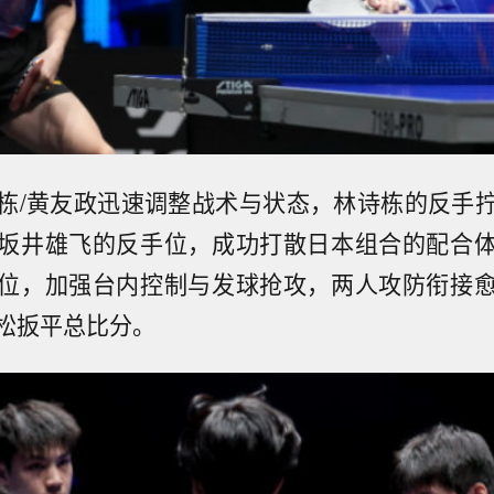
栋/黄友政迅速调整战术与状态，林诗栋的反手
坂井雄飞的反手位，成功打散日本组合的配合
位，加强台内控制与发球抢攻，两人攻防衔接
松扳平总比分。