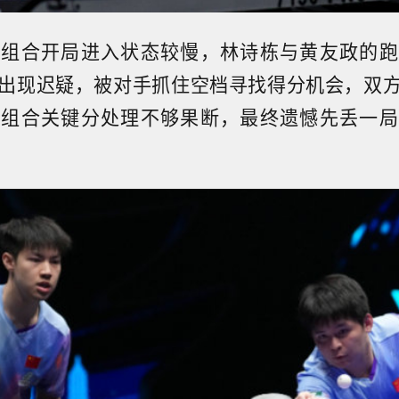
乒组合开局进入状态较慢，林诗栋与黄友政的跑
出现迟疑，被对手抓住空档寻找得分机会，双
乒组合关键分处理不够果断，最终遗憾先丢一局