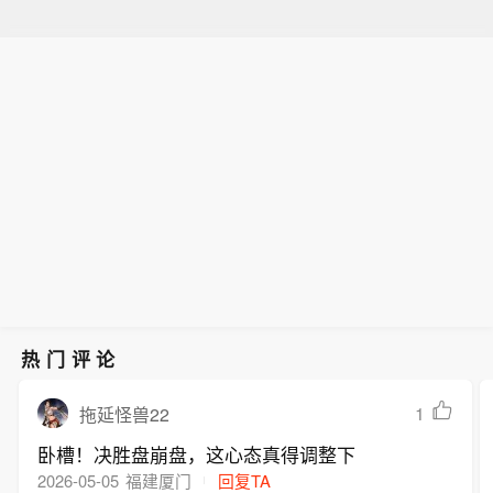
热门评论
1
拖延怪兽22
卧槽！决胜盘崩盘，这心态真得调整下
2026-05-05
福建厦门
回复TA