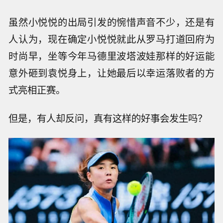
虽然小悦悦的出局引发的惋惜声音不少，还是有
人认为，现在确定小悦悦就此从罗马打道回府为
时尚早，坐等今年马德里波塔波娃那样的好运能
意外砸到袁悦身上，让她最后以幸运落败者的方
式亮相正赛。
但是，有人却反问，真有这样的好事会发生吗？