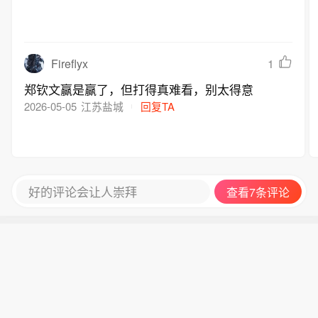
Fireflyx
1
郑钦文赢是赢了，但打得真难看，别太得意
2026-05-05
江苏盐城
回复TA
好的评论会让人崇拜
查看7条评论