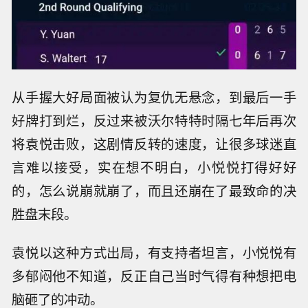
从手握大好局面被认为复仇无悬念，到最后一手
好牌打到烂，反过来被沃尔特特时隔七年后再次
将袁悦击败，这剧情反转的速度，让很多球迷直
言难以接受，实在想不明白，小悦悦打得好好
的，怎么说崩就崩了，而且还崩在了最致命的决
胜盘末段。
袁悦以这种方式出局，有支持者坦言，小悦悦有
多郁闷他不知道，反正自己当时气得有种想把电
脑砸了的冲动。