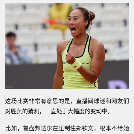
这场比赛非常有意思的是，直播间球迷和网友们
对胜负的猜测，一直处于大幅度的变动中。
比如，首盘邦达尔在压制住郑钦文，根本不给她