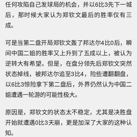
任何攻陷自己发球局的机会，并以6比3先下一城
后，那时候大家认为郑钦文最后的胜率仅有三
成。
可是当第二盘开局郑钦文轰了邦达尔4比0后，瞬
间中国二姐的胜率又上升到了五成以上，被认为
逆转大有希望。但是，在盘分领先后郑钦文突然
状态掉线，被邦达尔追至3比4，险些遭翻翻盘，
以6比3惊险拿下第二盘后，外界仍然认为中国二
姐遭遇一轮游的可能性极大。
原因是，郑钦文的状态太不稳定，尤其是决胜盘
开始就遭遇0比3天崩，更是加深了大家的这种认
知。