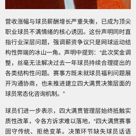
营收涨幅与球员薪酬增长严重失衡，已成为顶尖
职业球员不满情绪的核心诱因。这份声明同时直
指行业深层问题，强调薪资争议只是网球运动结
构性弊端的冰山一角。声明中提到：“此次奖金调
整，丝毫无法解决过去一年球员持续合理提出的
各类结构性问题。赛事方既未就球员福利问题展
开沟通协商，也未推进建立四大满贯决策层面的
球员常态化咨询机制。”
球员们进一步表示，四大满贯管理层始终抵触实
质性改革，令各方诉求难以落地，“四大满贯赛事
固守传统、拒绝变革。决策环节缺失球员话语