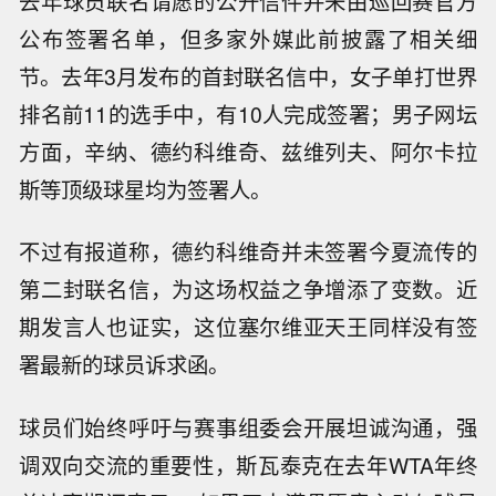
去年球员联名请愿的公开信件并未由巡回赛官方
公布签署名单，但多家外媒此前披露了相关细
节。去年3月发布的首封联名信中，女子单打世界
排名前11的选手中，有10人完成签署；男子网坛
方面，辛纳、德约科维奇、兹维列夫、阿尔卡拉
斯等顶级球星均为签署人。
不过有报道称，德约科维奇并未签署今夏流传的
第二封联名信，为这场权益之争增添了变数。近
期发言人也证实，这位塞尔维亚天王同样没有签
署最新的球员诉求函。
球员们始终呼吁与赛事组委会开展坦诚沟通，强
调双向交流的重要性，斯瓦泰克在去年WTA年终