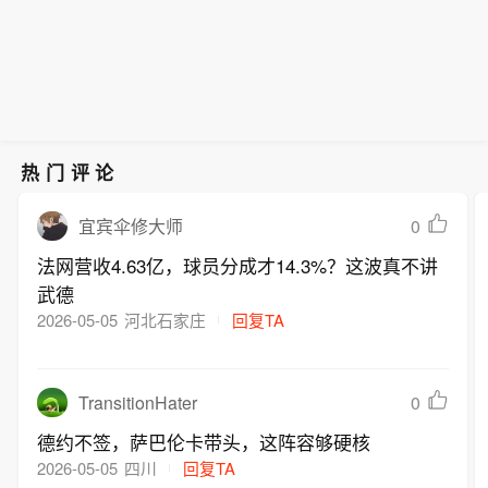
热门评论
0
宜宾伞修大师
法网营收4.63亿，球员分成才14.3%？这波真不讲
武德
2026-05-05
河北石家庄
回复TA
TransitionHater
0
德约不签，萨巴伦卡带头，这阵容够硬核
2026-05-05
四川
回复TA