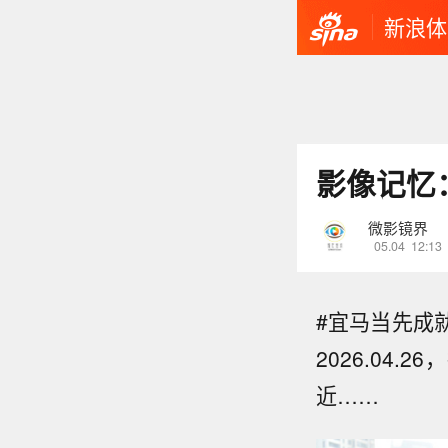
新浪体
影像记忆
微影镜界
05.04
12:13
#宜马当先成
2026.0
近……