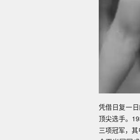
凭借日复一日
顶尖选手。19
三项冠军，其中