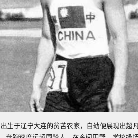
9年出生于辽宁大连的贫苦农家，自幼便展现出超
，奔跑速度远超同龄人，在乡间田野、学校操