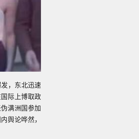
爆发，东北迅速
在国际上博取政
表伪满洲国参加
国内舆论哗然，