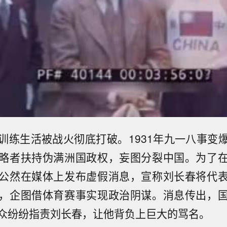
训练生活被战火彻底打破。1931年九一八事变
略者扶持伪满洲国政权，妄图分裂中国。为了
公然在媒体上发布虚假消息，宣称刘长春将代
，企图借体育赛事实现政治阴谋。消息传出，
众纷纷指责刘长春，让他背负上巨大的骂名。