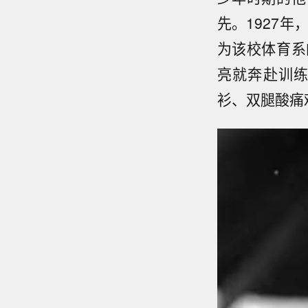
先。1927
为该校体育系
亮就奔赴训
衫、双腿酸痛