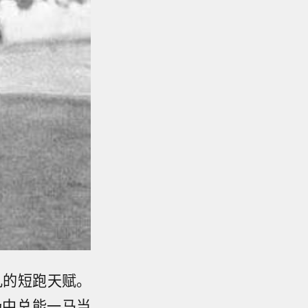
凡的短跑天赋。
场中总能一马当