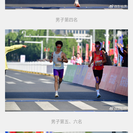
男子第四名
男子第五、六名