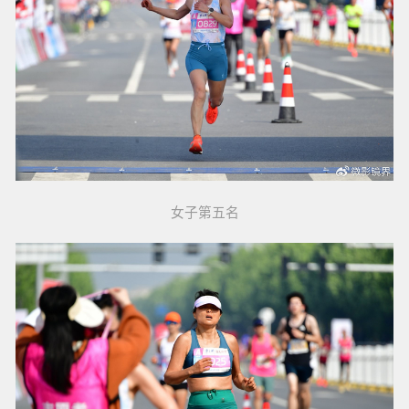
女子第五名