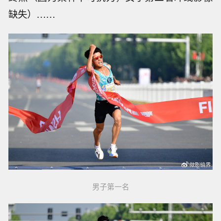
缺失）……
男子第一名