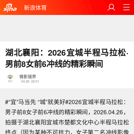
新浪体育
湖北襄阳：2026宜城半程马拉松·
男前8女前6冲线的精彩瞬间
微影镜界
04.26
22:01
#“宜”马当先 “城”就美好#2026宜城半程马拉松：
男子前8女子前6冲线的精彩瞬间，2026.04.26，
拍摄于湖北襄阳宜城市楚都文化中心半程马拉松
终点（因为某种不可抗力，女子第二名冲线影像