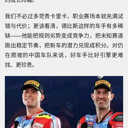
我们不必过多苛责卡里卡，职业赛场本就充满试
错与代价；更该看清，德比斯这样的车手有多稀
缺——他能把规则劣势变成竞争力，把未知赛道
跑出稳定节奏，把新车的潜力兑现成积分。对仍
在爬坡的中国车队来说，好车手比好引擎更难
找、更珍贵。