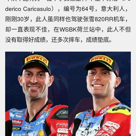
derico Caricasulo），编号为64号，意大利人，
刚刚30岁，此人虽同样也驾驶张雪820RR机车，
却一直表现不佳，在WSBK荷兰站中，此人不但
没有取得好成绩，还多次摔车，成绩垫底。