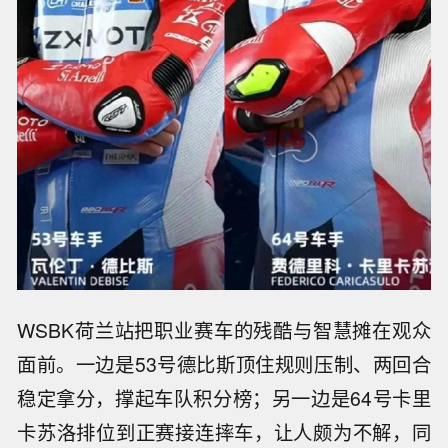
WSBK荷兰站把职业赛车的残酷与智慧摊在观众
面前。一边是53号德比斯顶住规则压制、两回合
稳定拿分，撑起车队积分榜；另一边是64号卡里
卡苏洛排位到正赛接连摔车，让人颇为不解，同