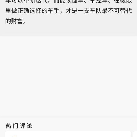
里做正确选择的车手，才是一支车队最不可替代
的财富。
热门评论