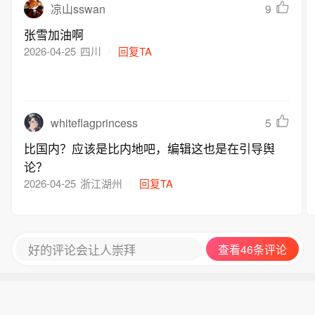
9
凉山sswan
张雪加油啊
2026-04-25
四川
回复TA
whiteflagprincess
5
比国内？应该是比内地吧，编辑这也是在引导舆
论？
2026-04-25
浙江湖州
回复TA
好的评论会让人崇拜
查看46条评论