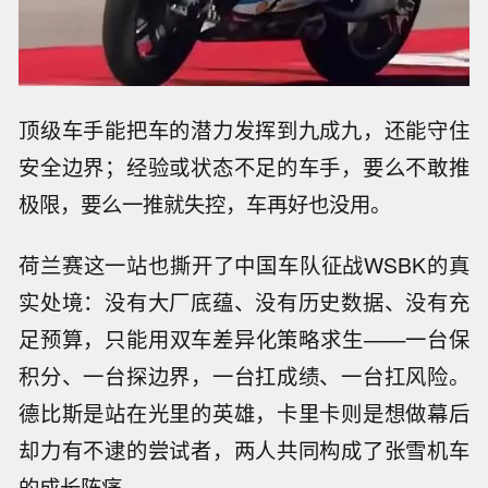
顶级车手能把车的潜力发挥到九成九，还能守住
安全边界；经验或状态不足的车手，要么不敢推
极限，要么一推就失控，车再好也没用。
荷兰赛这一站也撕开了中国车队征战WSBK的真
实处境：没有大厂底蕴、没有历史数据、没有充
足预算，只能用双车差异化策略求生——一台保
积分、一台探边界，一台扛成绩、一台扛风险。
德比斯是站在光里的英雄，卡里卡则是想做幕后
却力有不逮的尝试者，两人共同构成了张雪机车
的成长阵痛。