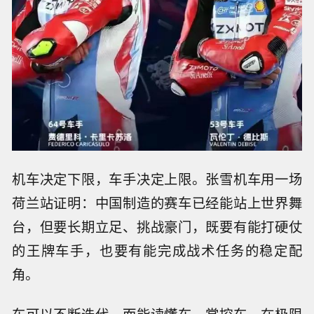
机车决定下限，车手决定上限。张雪机车用一场
荷兰站证明：中国制造的赛车已经能站上世界舞
台，但要长期立足、挑战豪门，既要有能打硬仗
的王牌车手，也要有能完成战术任务的稳定配
角。
车可以不断迭代，而能读懂车、掌控车、在极限