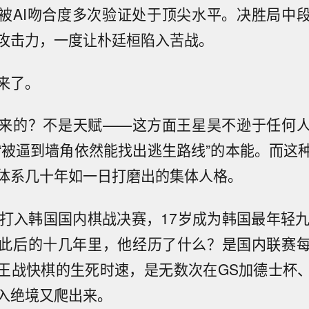
被AI吻合度多次验证处于顶尖水平。决胜局中
攻击力，一度让朴廷桓陷入苦战。
来了。
来的？不是天赋——这方面王星昊不逊于任何
“被逼到墙角依然能找出逃生路线”的本能。而这
体系几十年如一日打磨出的集体人格。
就打入韩国国内棋战决赛，17岁成为韩国最年轻九
此后的十几年里，他经历了什么？是国内联赛
棋王战快棋的生死时速，是无数次在GS加德士杯
入绝境又爬出来。