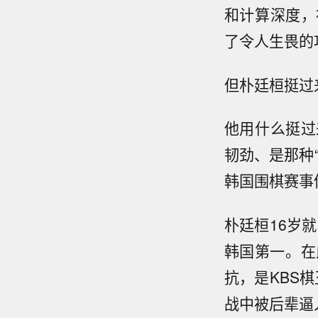
和计算深度，
了令人生畏的
但朴廷桓挺过
他用什么挺过
韧劲、是那种
韩国围棋赛事
朴廷桓16岁
韩国第一。在
抗，是KBS
战中被后辈逼