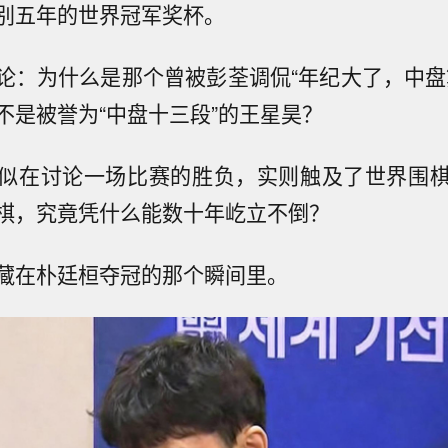
别五年的世界冠军奖杯。
论：为什么是那个曾被彭荃调侃“年纪大了，中盘
不是被誉为“中盘十三段”的王星昊？
似在讨论一场比赛的胜负，实则触及了世界围
棋，究竟凭什么能数十年屹立不倒？
藏在朴廷桓夺冠的那个瞬间里。