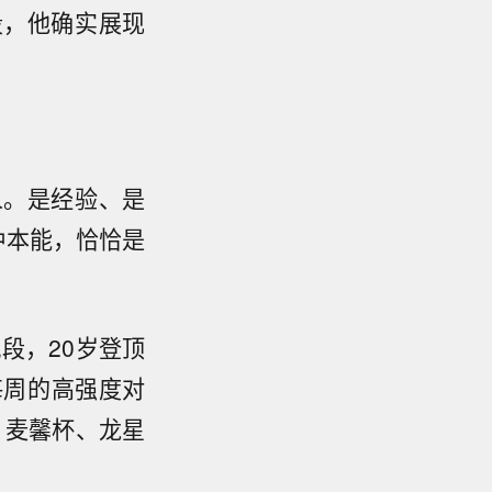
段，他确实展现
人。是经验、是
种本能，恰恰是
段，20岁登顶
每周的高强度对
、麦馨杯、龙星