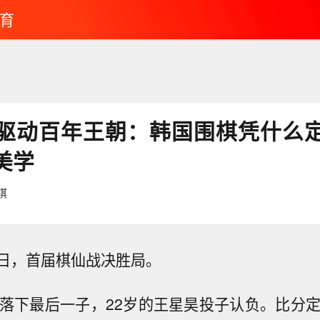
育
驱动百年王朝：韩国围棋凭什么
美学
棋
27日，首届棋仙战决胜局。
桓落下最后一子，22岁的王星昊投子认负。比分定