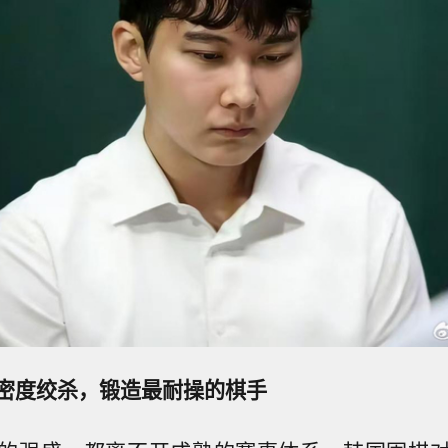
密度绞杀，锻造最耐操的棋手