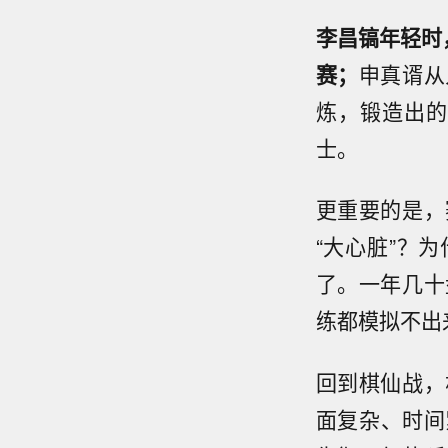
李昌镐年轻时
赛；
申真谞从
炼，锻造出的
士。
更重要的是，
“大心脏”？
了。一年几十
练都模拟不出
回到棋仙战，
面复杂、时间