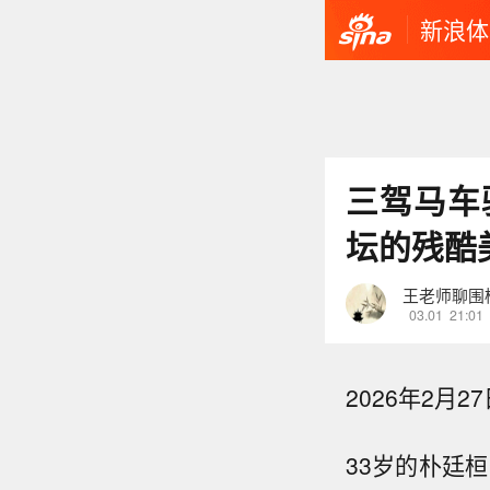
新浪体
三驾马车
坛的残酷
王老师聊围
03.01
21:01
2026年2月
33岁的朴廷