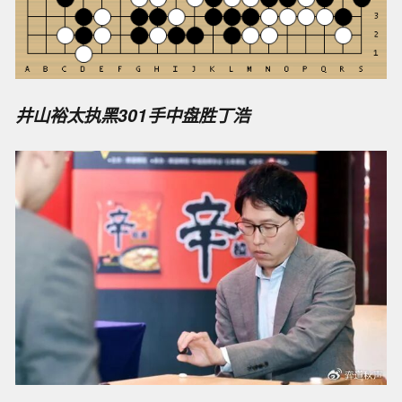
井山裕太执黑301手中盘胜丁浩