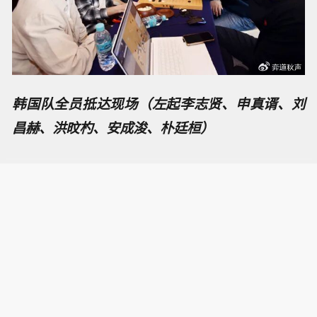
韩国队全员抵达现场（左起李志贤、申真谞、刘
昌赫、洪旼杓、安成浚、朴廷桓）