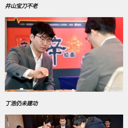
井山宝刀不老
丁浩仍未建功