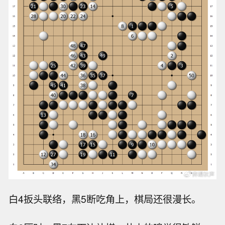
白4扳头联络，黑5断吃角上，棋局还很漫长。