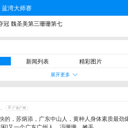
蓝湾大师赛
夺冠 魏圣美第三珊珊第七
新闻列表
精彩图片
展开更多
娘洗内裤去了
广东广州
快的，苏炳添，广东中山人，黄种人身体素质最劲
[困]又一个广东广州人，冯珊珊，摊手