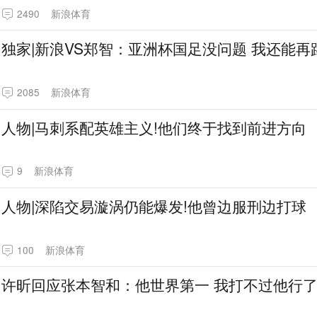
2490
新浪体育
独家|新浪VS郑智：亚洲杯国足没问题 我还能再
2085
新浪体育
人物|马刺系配英雄主义!他们终于找到前进方向
9
新浪体育
人物|深陷交易漩涡仍能爆发!他曾边服刑边打球
100
新浪体育
许昕回应张本智和：他世界第一 我打不过他行