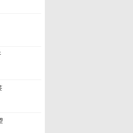
开
签
望